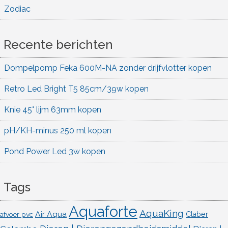
Zodiac
Recente berichten
Dompelpomp Feka 600M-NA zonder drijfvlotter kopen
Retro Led Bright T5 85cm/39w kopen
Knie 45° lijm 63mm kopen
pH/KH-minus 250 ml kopen
Pond Power Led 3w kopen
Tags
Aquaforte
AquaKing
Air Aqua
afvoer pvc
Claber