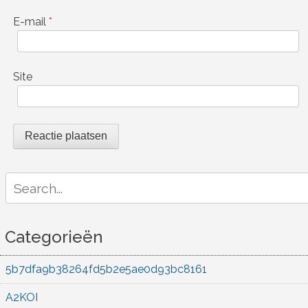
E-mail
*
Site
Search
for:
Categorieën
5b7dfa9b38264fd5b2e5ae0d93bc8161
A2KOI