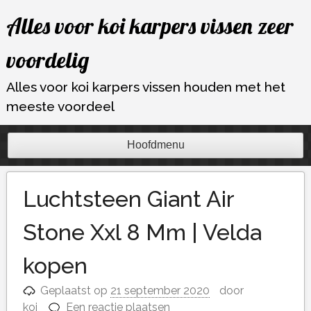
Ga
Alles voor koi karpers vissen zeer
naar
de
voordelig
inhoud
Alles voor koi karpers vissen houden met het
meeste voordeel
Hoofdmenu
Luchtsteen Giant Air
Stone Xxl 8 Mm | Velda
kopen
Geplaatst op
21 september 2020
door
koi
Een reactie plaatsen