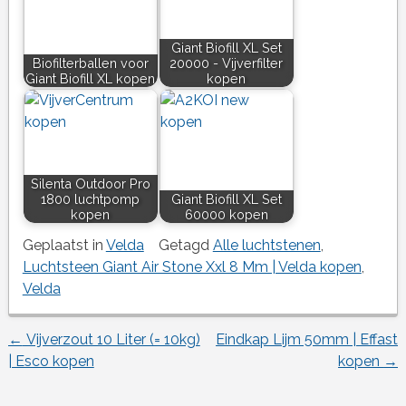
Giant Biofill XL Set
Biofilterballen voor
20000 - Vijverfilter
Giant Biofill XL kopen
kopen
Silenta Outdoor Pro
1800 luchtpomp
Giant Biofill XL Set
kopen
60000 kopen
Geplaatst in
Velda
Getagd
Alle luchtstenen
,
Luchtsteen Giant Air Stone Xxl 8 Mm | Velda kopen
,
Velda
←
Vijverzout 10 Liter (= 10kg)
Eindkap Lijm 50mm | Effast
Berichtnavigatie
| Esco kopen
kopen
→