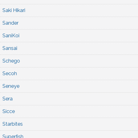
Saki Hikari
Sander
SaniKoi
Sansai
Schego
Secoh
Seneye
Sera
Sicce
Starbites
Superfish