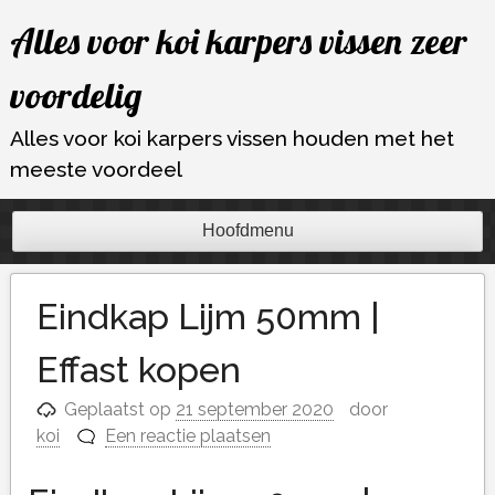
Ga
Alles voor koi karpers vissen zeer
naar
de
voordelig
inhoud
Alles voor koi karpers vissen houden met het
meeste voordeel
Hoofdmenu
Eindkap Lijm 50mm |
Effast kopen
Geplaatst op
21 september 2020
door
koi
Een reactie plaatsen