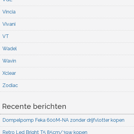
Vincia
Vivani
VT
Wadel
Wavin
Xclear
Zodiac
Recente berichten
Dompelpomp Feka 600M-NA zonder drijfvlotter kopen
Retro Led Bright T5 85cm/39w kopen