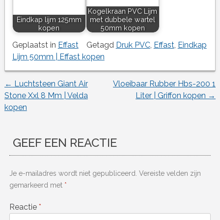
Kogelkraan PVC Lijm
Eindkap lijm 125mm
met dubbele wartel
kopen
50mm kopen
Geplaatst in
Effast
Getagd
Druk PVC
,
Effast
,
Eindkap
Lijm 50mm | Effast kopen
←
Luchtsteen Giant Air
Vloeibaar Rubber Hbs-200 1
Berichtnavigatie
Stone Xxl 8 Mm | Velda
Liter | Griffon kopen
→
kopen
GEEF EEN REACTIE
Je e-mailadres wordt niet gepubliceerd.
Vereiste velden zijn
gemarkeerd met
*
Reactie
*