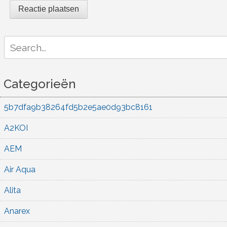
Search
for:
Categorieën
5b7dfa9b38264fd5b2e5ae0d93bc8161
A2KOI
AEM
Air Aqua
Alita
Anarex