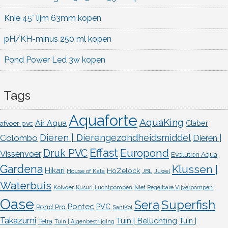
Knie 45° lijm 63mm kopen
pH/KH-minus 250 ml kopen
Pond Power Led 3w kopen
Tags
Aquaforte
AquaKing
Air Aqua
afvoer pvc
Claber
Dieren | Dierengezondheidsmiddel
Colombo
Dieren |
Effast
Europond
Druk PVC
Vissenvoer
Evolution Aqua
Gardena
Klussen |
Hikari
HoZelock
House of Kata
JBL
Juwel
Waterbuis
Koivoer
Kusuri
Luchtpompen
Niet Regelbare Vijverpompen
Oase
Superfish
Sera
Pontec
Pond Pro
PVC
SaniKoi
Takazumi
Tuin | Beluchting
Tuin |
Tetra
Tuin | Algenbestrijding