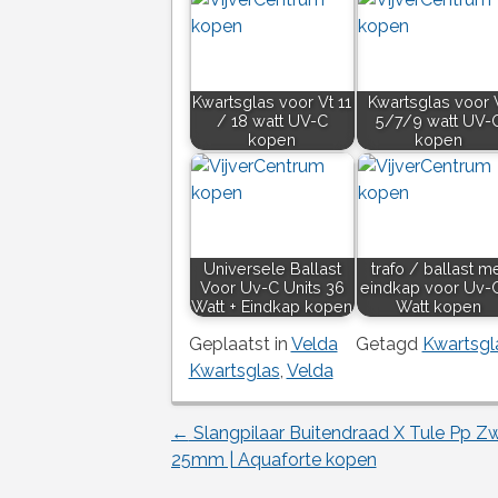
Kwartsglas voor Vt 11
Kwartsglas voor 
/ 18 watt UV-C
5/7/9 watt UV-
kopen
kopen
Universele Ballast
trafo / ballast m
Voor Uv-C Units 36
eindkap voor Uv-
Watt + Eindkap kopen
Watt kopen
Geplaatst in
Velda
Getagd
Kwartsgl
Kwartsglas
,
Velda
←
Slangpilaar Buitendraad X Tule Pp Zw
Berichtnavigatie
25mm | Aquaforte kopen