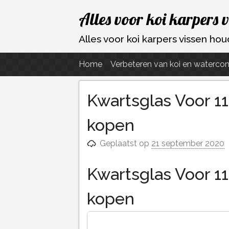
Ga
Alles voor koi karpers 
naar
de
Alles voor koi karpers vissen h
inhoud
Home
Verbeteren van koi en watercon
Kwartsglas Voor 11
kopen
Geplaatst op
21 september 2020
Kwartsglas Voor 11
kopen