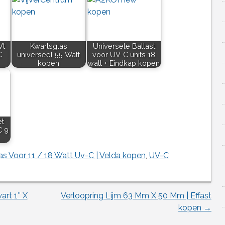
Vt
Kwartsglas
Universele Ballast
C
universeel 55 Watt
voor UV-C units 18
kopen
watt + Eindkap kopen
et
C 9
as Voor 11 / 18 Watt Uv-C | Velda kopen
,
UV-C
art 1″ X
Verloopring Lijm 63 Mm X 50 Mm | Effast
kopen
→