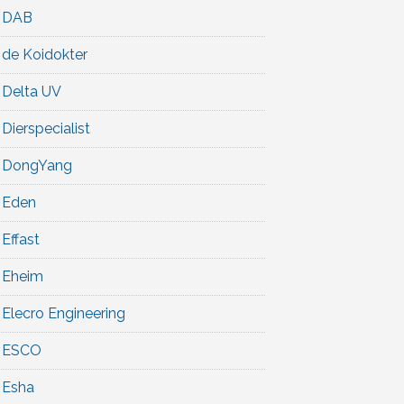
DAB
de Koidokter
Delta UV
Dierspecialist
DongYang
Eden
Effast
Eheim
Elecro Engineering
ESCO
Esha