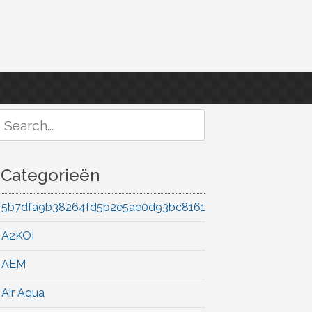
Search
or:
Categorieën
5b7dfa9b38264fd5b2e5ae0d93bc8161
A2KOI
AEM
Air Aqua