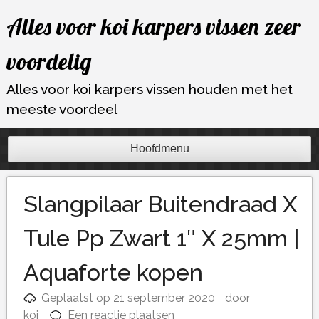
Ga
Alles voor koi karpers vissen zeer
naar
de
voordelig
inhoud
Alles voor koi karpers vissen houden met het
meeste voordeel
Hoofdmenu
Slangpilaar Buitendraad X
Tule Pp Zwart 1″ X 25mm |
Aquaforte kopen
Geplaatst op
21 september 2020
door
koi
Een reactie plaatsen