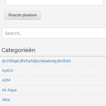
Search
for:
Categorieën
5b7dfa9b38264fd5b2e5ae0d93bc8161
A2KOI
AEM
Air Aqua
Alita