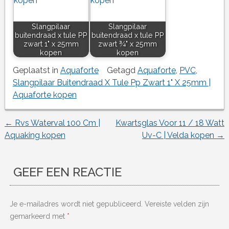
Slangpilaar
Slangpilaar
buitendraad x tule PP
buitendraad x tule PP
zwart 1" x 25mm
zwart ¾" x 25mm
kopen
kopen
Geplaatst in
Aquaforte
Getagd
Aquaforte
,
PVC
,
Slangpilaar Buitendraad X Tule Pp Zwart 1" X 25mm |
Aquaforte kopen
←
Rvs Waterval 100 Cm |
Kwartsglas Voor 11 / 18 Watt
Berichtnavigatie
Aquaking kopen
Uv-C | Velda kopen
→
GEEF EEN REACTIE
Je e-mailadres wordt niet gepubliceerd.
Vereiste velden zijn
gemarkeerd met
*