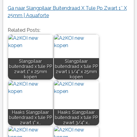
Ga naar Slangpilaar Buitendraad X Tule Pp Zwart 1″ X
25mm | Aquaforte
Related Posts:
Slangpilaar
Slangpilaar
buitendraad x tule PP
buitendraad x tule PP
zwart 1" x 25mm
zwart 1 1/4" x 25mm
kopen
kopen
Haaks Slangpilaar
Haaks Slangpilaar
buitendraad x tule PP
buitendraad x tule PP
zwart 1" x…
zwart 3/4" x…