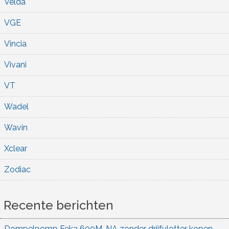
Velda
VGE
Vincia
Vivani
VT
Wadel
Wavin
Xclear
Zodiac
Recente berichten
Dompelpomp Feka 600M-NA zonder drijfvlotter kopen