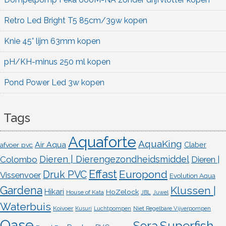
Retro Led Bright T5 85cm/39w kopen
Knie 45° lijm 63mm kopen
pH/KH-minus 250 ml kopen
Pond Power Led 3w kopen
Tags
Aquaforte
AquaKing
Air Aqua
afvoer pvc
Claber
Dieren | Dierengezondheidsmiddel
Colombo
Dieren |
Effast
Europond
Druk PVC
Vissenvoer
Evolution Aqua
Gardena
Klussen |
Hikari
HoZelock
House of Kata
JBL
Juwel
Waterbuis
Koivoer
Kusuri
Luchtpompen
Niet Regelbare Vijverpompen
Oase
Superfish
Sera