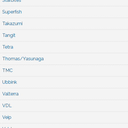
Starbites
Superfish
Takazumi
Tangit
Tetra
Thomas/Yasunaga
TMC
Ubbink
Valterra
VDL
Veip