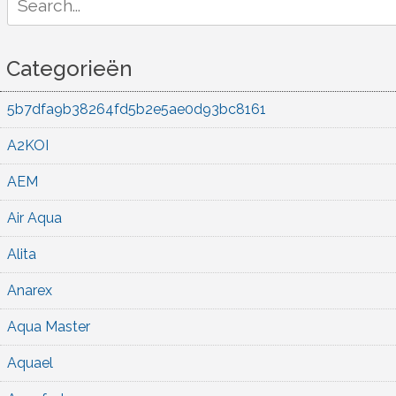
for:
Categorieën
5b7dfa9b38264fd5b2e5ae0d93bc8161
A2KOI
AEM
Air Aqua
Alita
Anarex
Aqua Master
Aquael