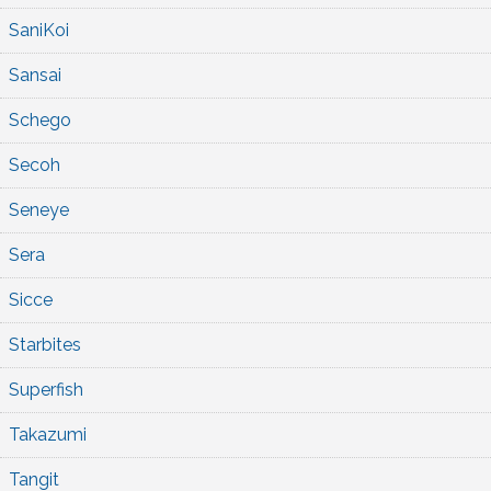
SaniKoi
Sansai
Schego
Secoh
Seneye
Sera
Sicce
Starbites
Superfish
Takazumi
Tangit