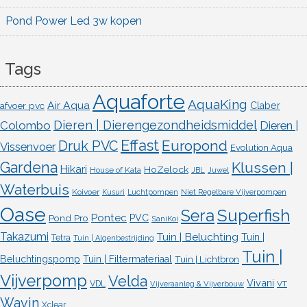
Pond Power Led 3w kopen
Tags
Aquaforte
AquaKing
Air Aqua
afvoer pvc
Claber
Dieren | Dierengezondheidsmiddel
Colombo
Dieren |
Effast
Europond
Druk PVC
Vissenvoer
Evolution Aqua
Gardena
Klussen |
Hikari
HoZelock
House of Kata
JBL
Juwel
Waterbuis
Koivoer
Kusuri
Luchtpompen
Niet Regelbare Vijverpompen
Oase
Superfish
Sera
Pontec
Pond Pro
PVC
SaniKoi
Takazumi
Tuin | Beluchting
Tuin |
Tetra
Tuin | Algenbestrijding
Tuin |
Beluchtingspomp
Tuin | Filtermateriaal
Tuin | Lichtbron
Vijverpomp
Velda
Vivani
VDL
VT
Vijveraanleg & Vijverbouw
Wavin
Xclear