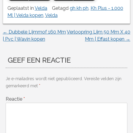
Geplaatst in
Velda
Getagd
gh kh ph
,
Kh Plus - 1.000
Ml | Velda kopen
,
Velda
←
Dubbele Lijmmof 160 Mm
Verloopring Lijm 50 Mm X 40
Berichtnavigatie
| Pvc | Wavin kopen
Mm | Effast kopen
→
GEEF EEN REACTIE
Je e-mailadres wordt niet gepubliceerd.
Vereiste velden zijn
gemarkeerd met
*
Reactie
*