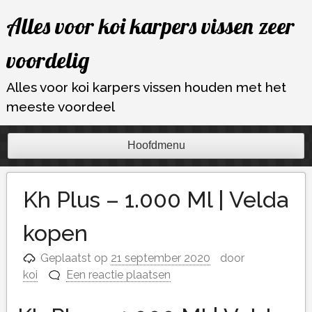
Ga
Alles voor koi karpers vissen zeer
naar
de
voordelig
inhoud
Alles voor koi karpers vissen houden met het
meeste voordeel
Hoofdmenu
Kh Plus – 1.000 Ml | Velda
kopen
Geplaatst op
21 september 2020
door
koi
Een reactie plaatsen