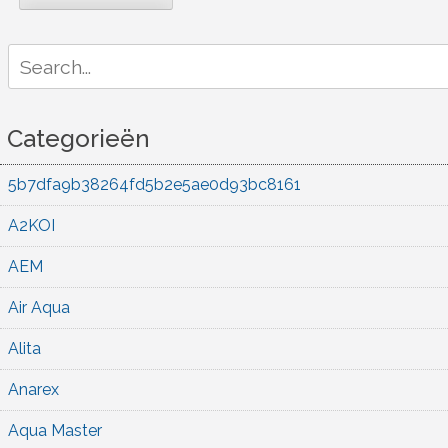
Search
for:
Categorieën
5b7dfa9b38264fd5b2e5ae0d93bc8161
A2KOI
AEM
Air Aqua
Alita
Anarex
Aqua Master