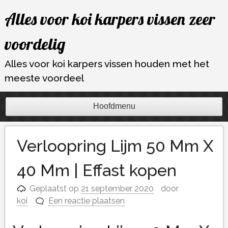
Ga
Alles voor koi karpers vissen zeer
naar
de
voordelig
inhoud
Alles voor koi karpers vissen houden met het
meeste voordeel
Hoofdmenu
Verloopring Lijm 50 Mm X
40 Mm | Effast kopen
Geplaatst op
21 september 2020
door
koi
Een reactie plaatsen