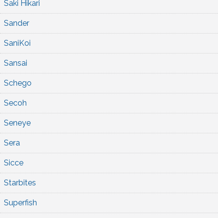
Saki Hikari
Sander
SaniKoi
Sansai
Schego
Secoh
Seneye
Sera
Sicce
Starbites
Superfish