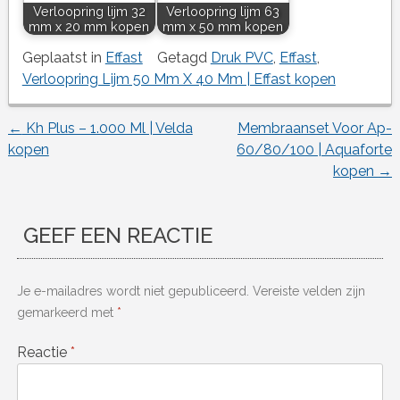
Verloopring lijm 32
Verloopring lijm 63
mm x 20 mm kopen
mm x 50 mm kopen
Geplaatst in
Effast
Getagd
Druk PVC
,
Effast
,
Verloopring Lijm 50 Mm X 40 Mm | Effast kopen
←
Kh Plus – 1.000 Ml | Velda
Membraanset Voor Ap-
Berichtnavigatie
kopen
60/80/100 | Aquaforte
kopen
→
GEEF EEN REACTIE
Je e-mailadres wordt niet gepubliceerd.
Vereiste velden zijn
gemarkeerd met
*
Reactie
*