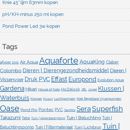
Knie 45° lijm 63mm kopen
pH/KH-minus 250 ml kopen
Pond Power Led 3w kopen
Tags
Aquaforte
AquaKing
Air Aqua
afvoer pvc
Claber
Dieren | Dierengezondheidsmiddel
Colombo
Dieren |
Effast
Europond
Druk PVC
Vissenvoer
Evolution Aqua
Gardena
Klussen |
Hikari
HoZelock
House of Kata
JBL
Juwel
Waterbuis
Koivoer
Kusuri
Luchtpompen
Niet Regelbare Vijverpompen
Oase
Superfish
Sera
Pontec
Pond Pro
PVC
SaniKoi
Takazumi
Tuin | Beluchting
Tuin |
Tetra
Tuin | Algenbestrijding
Tuin |
Beluchtingspomp
Tuin | Filtermateriaal
Tuin | Lichtbron