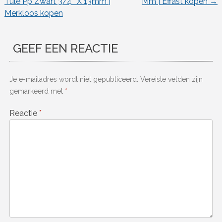
Tule Pp Zwart 3/4″ X 13mm |
Mm | Effast kopen
→
Merkloos kopen
GEEF EEN REACTIE
Je e-mailadres wordt niet gepubliceerd.
Vereiste velden zijn
gemarkeerd met
*
Reactie
*