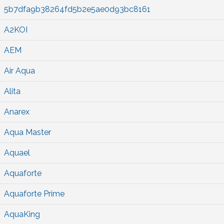
5b7dfa9b38264fd5b2e5ae0d93bc8161
A2KOI
AEM
Air Aqua
Alita
Anarex
Aqua Master
Aquael
Aquaforte
Aquaforte Prime
AquaKing