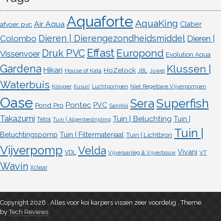
Aquaforte
AquaKing
Air Aqua
afvoer pvc
Claber
Dieren | Dierengezondheidsmiddel
Colombo
Dieren |
Effast
Europond
Druk PVC
Vissenvoer
Evolution Aqua
Gardena
Klussen |
Hikari
HoZelock
House of Kata
JBL
Juwel
Waterbuis
Koivoer
Kusuri
Luchtpompen
Niet Regelbare Vijverpompen
Oase
Superfish
Sera
Pontec
Pond Pro
PVC
SaniKoi
Takazumi
Tuin | Beluchting
Tuin |
Tetra
Tuin | Algenbestrijding
Tuin |
Beluchtingspomp
Tuin | Filtermateriaal
Tuin | Lichtbron
Vijverpomp
Velda
Vivani
VDL
VT
Vijveraanleg & Vijverbouw
Wavin
Xclear
Copyright 2026 , Alles voor koi karpers vissen zeer voordelig
,
Theme
by
Tech Reviews