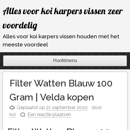
Ga
Alles voor koi karpers vissen zeer
naar
de
voordelig
inhoud
Alles voor koi karpers vissen houden met het
meeste voordeel
Hoofdmenu
Filter Watten Blauw 100
Gram | Velda kopen
Geplaatst op
21 september 2020
door
koi
Een reactie plaatsen