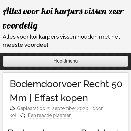
Ga
Alles voor koi karpers vissen zeer
naar
de
voordelig
inhoud
Alles voor koi karpers vissen houden met het
meeste voordeel
Hoofdmenu
Bodemdoorvoer Recht 50
Mm | Effast kopen
Geplaatst op
21 september 2020
door
koi
Een reactie plaatsen