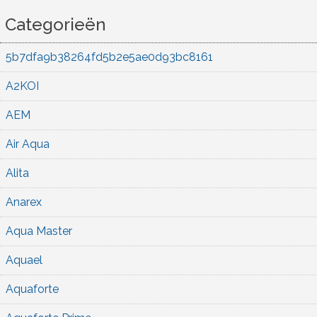
Categorieën
5b7dfa9b38264fd5b2e5ae0d93bc8161
A2KOI
AEM
Air Aqua
Alita
Anarex
Aqua Master
Aquael
Aquaforte