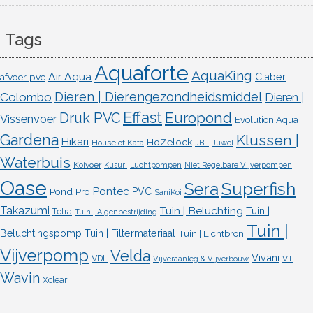
Tags
Aquaforte
AquaKing
Air Aqua
afvoer pvc
Claber
Dieren | Dierengezondheidsmiddel
Colombo
Dieren |
Effast
Europond
Druk PVC
Vissenvoer
Evolution Aqua
Gardena
Klussen |
Hikari
HoZelock
House of Kata
JBL
Juwel
Waterbuis
Koivoer
Kusuri
Luchtpompen
Niet Regelbare Vijverpompen
Oase
Superfish
Sera
Pontec
Pond Pro
PVC
SaniKoi
Takazumi
Tuin | Beluchting
Tuin |
Tetra
Tuin | Algenbestrijding
Tuin |
Beluchtingspomp
Tuin | Filtermateriaal
Tuin | Lichtbron
Vijverpomp
Velda
Vivani
VDL
VT
Vijveraanleg & Vijverbouw
Wavin
Xclear