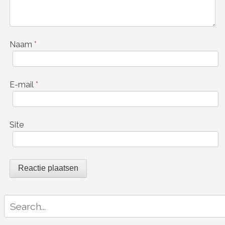
Naam
*
E-mail
*
Site
Search
for: