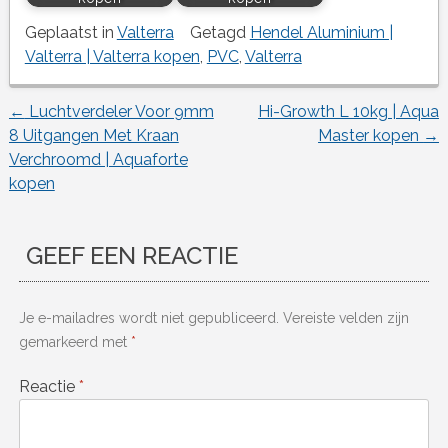
Geplaatst in
Valterra
Getagd
Hendel Aluminium |
Valterra | Valterra kopen
,
PVC
,
Valterra
←
Luchtverdeler Voor 9mm
Hi-Growth L 10kg | Aqua
Berichtnavigatie
8 Uitgangen Met Kraan
Master kopen
→
Verchroomd | Aquaforte
kopen
GEEF EEN REACTIE
Je e-mailadres wordt niet gepubliceerd.
Vereiste velden zijn
gemarkeerd met
*
Reactie
*