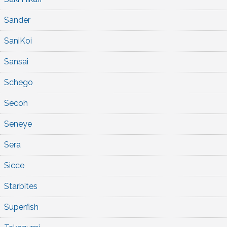
Sander
SaniKoi
Sansai
Schego
Secoh
Seneye
Sera
Sicce
Starbites
Superfish