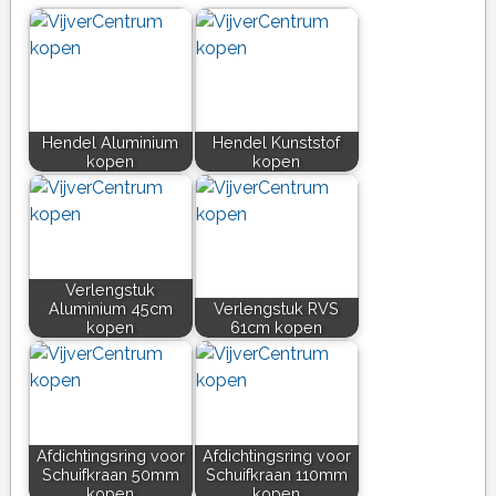
Hendel Aluminium
Hendel Kunststof
kopen
kopen
Verlengstuk
Aluminium 45cm
Verlengstuk RVS
kopen
61cm kopen
Afdichtingsring voor
Afdichtingsring voor
Schuifkraan 50mm
Schuifkraan 110mm
kopen
kopen