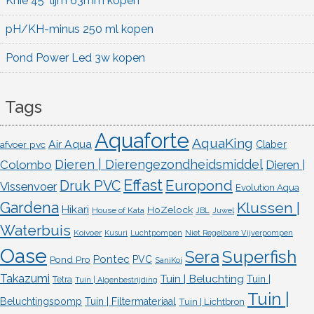
Knie 45° lijm 63mm kopen
pH/KH-minus 250 ml kopen
Pond Power Led 3w kopen
Tags
Aquaforte
AquaKing
Air Aqua
afvoer pvc
Claber
Dieren | Dierengezondheidsmiddel
Colombo
Dieren |
Effast
Europond
Druk PVC
Vissenvoer
Evolution Aqua
Gardena
Klussen |
Hikari
HoZelock
House of Kata
JBL
Juwel
Waterbuis
Koivoer
Kusuri
Luchtpompen
Niet Regelbare Vijverpompen
Oase
Superfish
Sera
Pontec
Pond Pro
PVC
SaniKoi
Takazumi
Tuin | Beluchting
Tuin |
Tetra
Tuin | Algenbestrijding
Tuin |
Beluchtingspomp
Tuin | Filtermateriaal
Tuin | Lichtbron