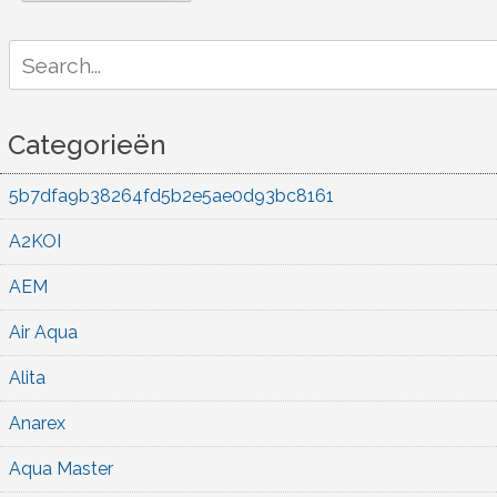
Search
for:
Categorieën
5b7dfa9b38264fd5b2e5ae0d93bc8161
A2KOI
AEM
Air Aqua
Alita
Anarex
Aqua Master