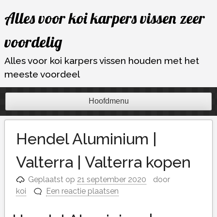
Ga
Alles voor koi karpers vissen zeer
naar
de
voordelig
inhoud
Alles voor koi karpers vissen houden met het
meeste voordeel
Hoofdmenu
Hendel Aluminium |
Valterra | Valterra kopen
Geplaatst op
21 september 2020
door
koi
Een reactie plaatsen