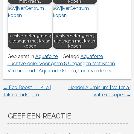
met kraan…
kopen
luchtverdeler 9mm 3
luchtverdeler 9mm 5
uitgangen met kraan
uitgangen met kraan
kopen
kopen
Geplaatst in
Aquaforte
Getagd
Aquaforte
,
Luchtverdeler Voor 9mm 8 Uitgangen Met Kraan
Verchroomd | Aquaforte kopen
,
Luchtverdelers
←
Eco Boost – 1 Kilo |
Hendel Aluminium | Valterra |
Berichtnavigatie
Takazumi kopen
Valterra kopen
→
GEEF EEN REACTIE