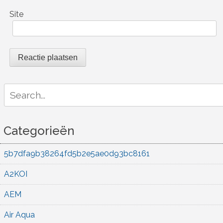
Site
Search
for:
Categorieën
5b7dfa9b38264fd5b2e5ae0d93bc8161
A2KOI
AEM
Air Aqua