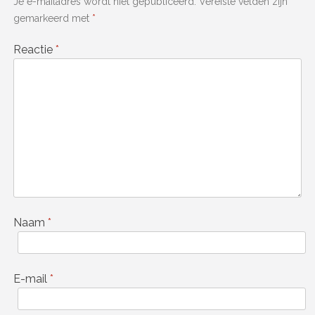
Je e-mailadres wordt niet gepubliceerd.
Vereiste velden zijn
gemarkeerd met
*
Reactie
*
Naam
*
E-mail
*