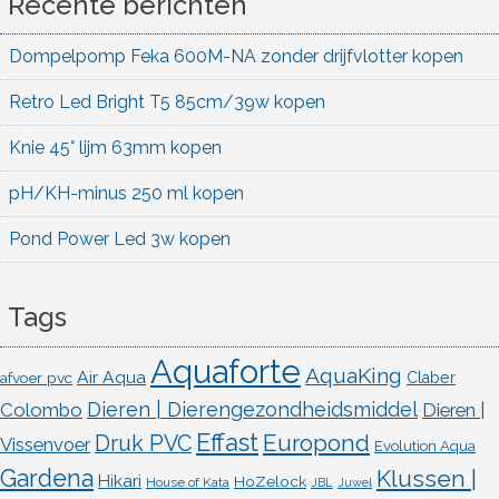
Recente berichten
Dompelpomp Feka 600M-NA zonder drijfvlotter kopen
Retro Led Bright T5 85cm/39w kopen
Knie 45° lijm 63mm kopen
pH/KH-minus 250 ml kopen
Pond Power Led 3w kopen
Tags
Aquaforte
AquaKing
Air Aqua
afvoer pvc
Claber
Dieren | Dierengezondheidsmiddel
Colombo
Dieren |
Effast
Europond
Druk PVC
Vissenvoer
Evolution Aqua
Gardena
Klussen |
Hikari
HoZelock
House of Kata
JBL
Juwel