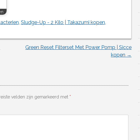
en
bacterien
,
Sludge-Up - 2 Kilo | Takazumi kopen
,
|
Green Reset Filterset Met Power Pomp | Sicce
kopen
→
reiste velden zijn gemarkeerd met
*