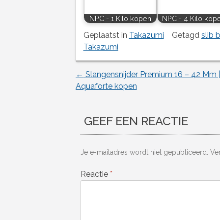
NPC - 1 Kilo kopen
NPC - 4 Kilo kop
Geplaatst in
Takazumi
Getagd
slib 
Takazumi
←
Slangensnijder Premium 16 – 42 Mm 
Berichtnavigatie
Aquaforte kopen
GEEF EEN REACTIE
Je e-mailadres wordt niet gepubliceerd.
Ve
Reactie
*