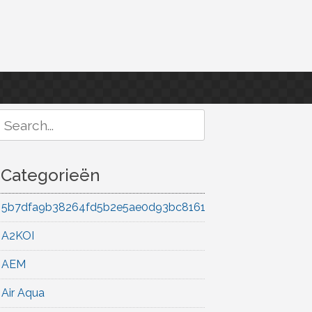
Search
or:
Categorieën
5b7dfa9b38264fd5b2e5ae0d93bc8161
A2KOI
AEM
Air Aqua