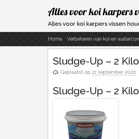
Ga
Alles voor koi karpers 
naar
de
Alles voor koi karpers vissen h
inhoud
Home
Verbeteren van koi en watercon
Sludge-Up – 2 Kil
Geplaatst op
21 september 2020
Sludge-Up – 2 Kilo