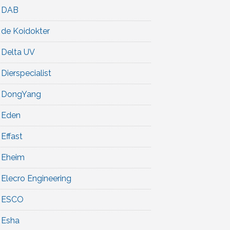
DAB
de Koidokter
Delta UV
Dierspecialist
DongYang
Eden
Effast
Eheim
Elecro Engineering
ESCO
Esha