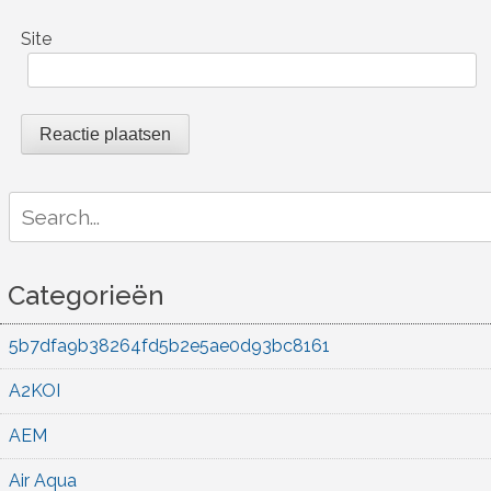
Site
Search
for:
Categorieën
5b7dfa9b38264fd5b2e5ae0d93bc8161
A2KOI
AEM
Air Aqua