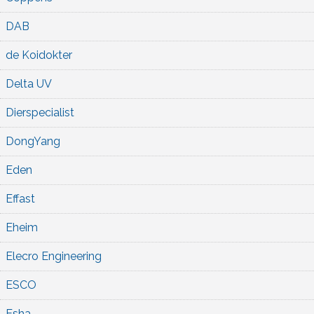
DAB
de Koidokter
Delta UV
Dierspecialist
DongYang
Eden
Effast
Eheim
Elecro Engineering
ESCO
Esha