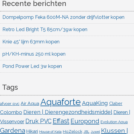
Recente berichten
Dompelpomp Feka 600M-NA zonder drijfvlotter kopen
Retro Led Bright T5 85cm/39w kopen
Knie 45° lijm 63mm kopen
pH/KH-minus 250 ml kopen
Pond Power Led 3w kopen
Tags
Aquaforte
AquaKing
Air Aqua
afvoer pvc
Claber
Dieren | Dierengezondheidsmiddel
Colombo
Dieren |
Effast
Europond
Druk PVC
Vissenvoer
Evolution Aqua
Gardena
Klussen |
Hikari
HoZelock
House of Kata
JBL
Juwel