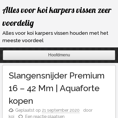
Ga
Alles voor koi karpers vissen zeer
naar
de
voordelig
inhoud
Alles voor koi karpers vissen houden met het
meeste voordeel
Hoofdmenu
Slangensnijder Premium
16 – 42 Mm | Aquaforte
kopen
Geplaatst op
21 september 2020
door
koi
Een reactie plaatsen