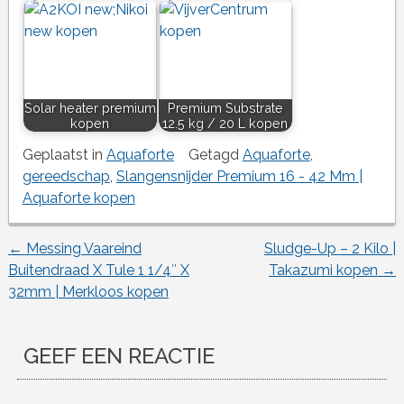
Solar heater premium
Premium Substrate
kopen
12.5 kg / 20 L kopen
Geplaatst in
Aquaforte
Getagd
Aquaforte
,
gereedschap
,
Slangensnijder Premium 16 - 42 Mm |
Aquaforte kopen
←
Messing Vaareind
Sludge-Up – 2 Kilo |
Berichtnavigatie
Buitendraad X Tule 1 1/4″ X
Takazumi kopen
→
32mm | Merkloos kopen
GEEF EEN REACTIE