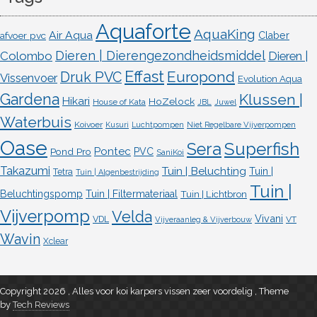
Aquaforte
AquaKing
Air Aqua
afvoer pvc
Claber
Dieren | Dierengezondheidsmiddel
Colombo
Dieren |
Effast
Europond
Druk PVC
Vissenvoer
Evolution Aqua
Gardena
Klussen |
Hikari
HoZelock
House of Kata
JBL
Juwel
Waterbuis
Koivoer
Kusuri
Luchtpompen
Niet Regelbare Vijverpompen
Oase
Superfish
Sera
Pontec
Pond Pro
PVC
SaniKoi
Takazumi
Tuin | Beluchting
Tuin |
Tetra
Tuin | Algenbestrijding
Tuin |
Beluchtingspomp
Tuin | Filtermateriaal
Tuin | Lichtbron
Vijverpomp
Velda
Vivani
VDL
VT
Vijveraanleg & Vijverbouw
Wavin
Xclear
Copyright 2026 , Alles voor koi karpers vissen zeer voordelig
,
Theme
by
Tech Reviews