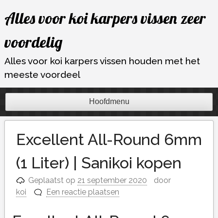
Ga
Alles voor koi karpers vissen zeer
naar
de
voordelig
inhoud
Alles voor koi karpers vissen houden met het
meeste voordeel
Hoofdmenu
Excellent All-Round 6mm
(1 Liter) | Sanikoi kopen
Geplaatst op
21 september 2020
door
koi
Een reactie plaatsen