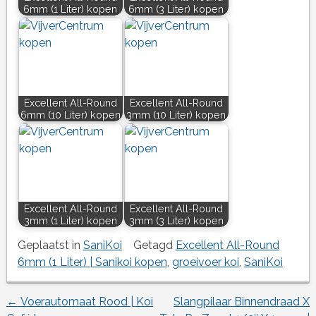
6mm (1 Liter) kopen
6mm (3 Liter) kopen
Excellent All-Round
Excellent All-Round
6mm (10 Liter) kopen
3mm (10 Liter) kopen
Excellent All-Round
Excellent All-Round
3mm (1 Liter) kopen
3mm (3 Liter) kopen
Geplaatst in
SaniKoi
Getagd
Excellent All-Round
6mm (1 Liter) | Sanikoi kopen
,
groeivoer koi
,
SaniKoi
←
Voerautomaat Rood | Koi
Slangpilaar Binnendraad X
Berichtnavigatie