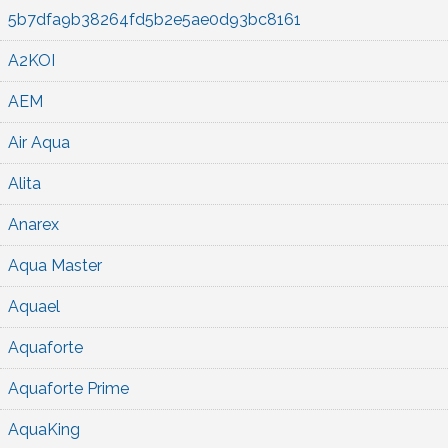
5b7dfa9b38264fd5b2e5ae0d93bc8161
A2KOI
AEM
Air Aqua
Alita
Anarex
Aqua Master
Aquael
Aquaforte
Aquaforte Prime
AquaKing