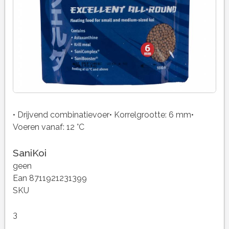
• Drijvend combinatievoer• Korrelgrootte: 6 mm•
Voeren vanaf: 12 °C
SaniKoi
geen
Ean 8711921231399
SKU
3