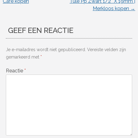
Café kopen
Tule Pp Zwart 1/2″ X 19mm |
Merkloos kopen
→
GEEF EEN REACTIE
Je e-mailadres wordt niet gepubliceerd.
Vereiste velden zijn
gemarkeerd met
*
Reactie
*