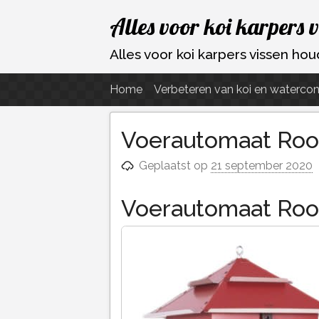
Ga
Alles voor koi karpers 
naar
de
Alles voor koi karpers vissen h
inhoud
Home
Verbeteren van koi en watercon
Voerautomaat Rood
Geplaatst op
21 september 2020
Voerautomaat Rood