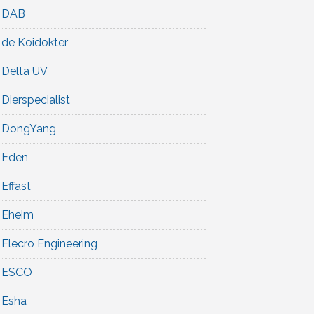
DAB
de Koidokter
Delta UV
Dierspecialist
DongYang
Eden
Effast
Eheim
Elecro Engineering
ESCO
Esha