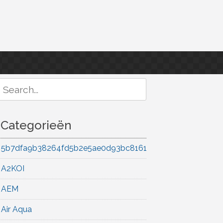
Search
or:
Categorieën
5b7dfa9b38264fd5b2e5ae0d93bc8161
A2KOI
AEM
Air Aqua