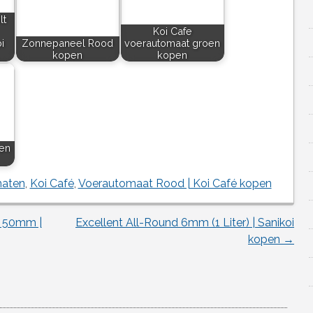
lt
Koi Cafe
i
Zonnepaneel Rood
voerautomaat groen
kopen
kopen
en
aten
,
Koi Café
,
Voerautomaat Rood | Koi Café kopen
m 50mm |
Excellent All-Round 6mm (1 Liter) | Sanikoi
kopen
→