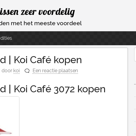
vissen zeer voordelig
ouden met het meeste voordeel
dities
 | Koi Café kopen
f
door
koi
Een reactie plaatsen
 | Koi Café 3072 kopen