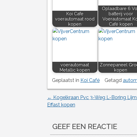
Oplaadbare 6 Vo
Koi Cafe
batterij voor
voerautomaat rood
Voerautomaat Ko
kopen
Café kopen
voerautomaat
Zonnepaneel Gro
Metallic kopen
kopen
Geplaatst in
Koi Café
Getagd
autom
←
Kogelkraan Pvc 3-Weg L-Boring Lij
Berichtnavigatie
Effast kopen
GEEF EEN REACTIE