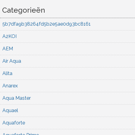
Categorieën
5b7dfa9b38264fd5b2e5ae0d93bc8161
A2KOI
AEM
Air Aqua
Alita
Anarex
Aqua Master
Aquael
Aquaforte