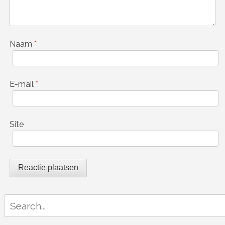
Naam
*
E-mail
*
Site
Search
for: