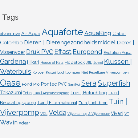
Tags
Aquaforte
AquaKing
Air Aqua
afvoer pvc
Claber
Dieren | Dierengezondheidsmiddel
Colombo
Dieren |
Effast
Europond
Druk PVC
Vissenvoer
Evolution Aqua
Gardena
Klussen |
Hikari
HoZelock
House of Kata
JBL
Juwel
Waterbuis
Koivoer
Kusuri
Luchtpompen
Niet Regelbare Vijverpompen
Oase
Superfish
Sera
Pontec
Pond Pro
PVC
SaniKoi
Takazumi
Tuin | Beluchting
Tuin |
Tetra
Tuin | Algenbestrijding
Tuin |
Beluchtingspomp
Tuin | Filtermateriaal
Tuin | Lichtbron
Vijverpomp
Velda
Vivani
VDL
VT
Vijveraanleg & Vijverbouw
Wavin
Xclear