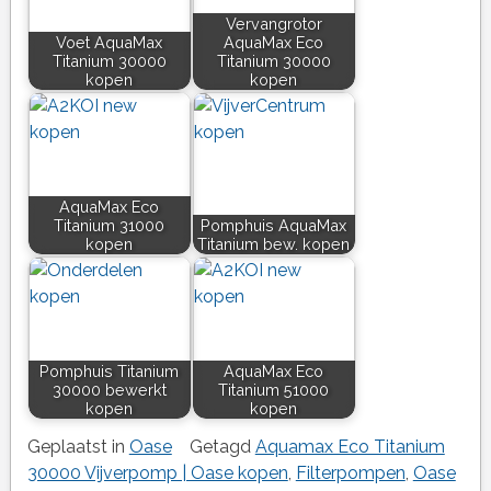
Vervangrotor
Voet AquaMax
AquaMax Eco
Titanium 30000
Titanium 30000
kopen
kopen
AquaMax Eco
Titanium 31000
Pomphuis AquaMax
kopen
Titanium bew. kopen
Pomphuis Titanium
AquaMax Eco
30000 bewerkt
Titanium 51000
kopen
kopen
Geplaatst in
Oase
Getagd
Aquamax Eco Titanium
30000 Vijverpomp | Oase kopen
,
Filterpompen
,
Oase