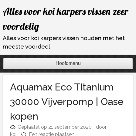
Ga
Alles voor koi karpers vissen zeer
naar
de
voordelig
inhoud
Alles voor koi karpers vissen houden met het
meeste voordeel
Hoofdmenu
Aquamax Eco Titanium
30000 Vijverpomp | Oase
kopen
Geplaatst op
21 september 2020
door
koi
Een reactie plaatsen