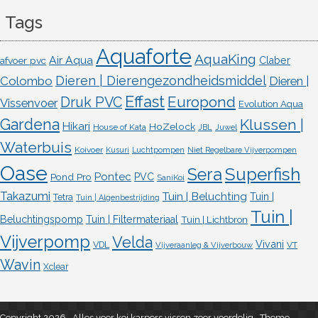
Tags
Aquaforte
AquaKing
Air Aqua
afvoer pvc
Claber
Dieren | Dierengezondheidsmiddel
Colombo
Dieren |
Effast
Europond
Druk PVC
Vissenvoer
Evolution Aqua
Gardena
Klussen |
Hikari
HoZelock
House of Kata
JBL
Juwel
Waterbuis
Koivoer
Kusuri
Luchtpompen
Niet Regelbare Vijverpompen
Oase
Superfish
Sera
Pontec
Pond Pro
PVC
SaniKoi
Takazumi
Tuin | Beluchting
Tuin |
Tetra
Tuin | Algenbestrijding
Tuin |
Beluchtingspomp
Tuin | Filtermateriaal
Tuin | Lichtbron
Vijverpomp
Velda
Vivani
VDL
VT
Vijveraanleg & Vijverbouw
Wavin
Xclear
Copyright 2026 , Alles voor koi karpers vissen zeer voordelig
,
Theme