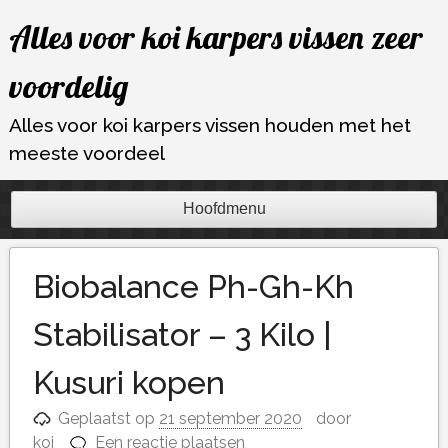
Ga
Alles voor koi karpers vissen zeer
naar
de
voordelig
inhoud
Alles voor koi karpers vissen houden met het
meeste voordeel
Hoofdmenu
Biobalance Ph-Gh-Kh
Stabilisator – 3 Kilo |
Kusuri kopen
Geplaatst op
21 september 2020
door
koi
Een reactie plaatsen