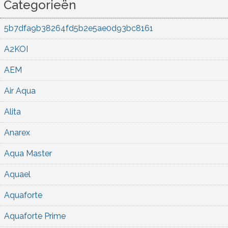
Categorieën
5b7dfa9b38264fd5b2e5ae0d93bc8161
A2KOI
AEM
Air Aqua
Alita
Anarex
Aqua Master
Aquael
Aquaforte
Aquaforte Prime