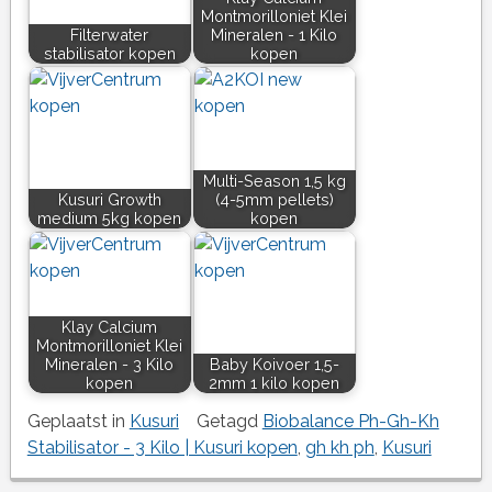
Montmorilloniet Klei
Filterwater
Mineralen - 1 Kilo
stabilisator kopen
kopen
Multi-Season 1,5 kg
Kusuri Growth
(4-5mm pellets)
medium 5kg kopen
kopen
Klay Calcium
Montmorilloniet Klei
Mineralen - 3 Kilo
Baby Koivoer 1,5-
kopen
2mm 1 kilo kopen
Geplaatst in
Kusuri
Getagd
Biobalance Ph-Gh-Kh
Stabilisator - 3 Kilo | Kusuri kopen
,
gh kh ph
,
Kusuri