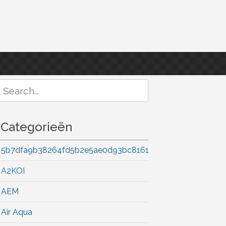
Search
or:
Categorieën
5b7dfa9b38264fd5b2e5ae0d93bc8161
A2KOI
AEM
Air Aqua