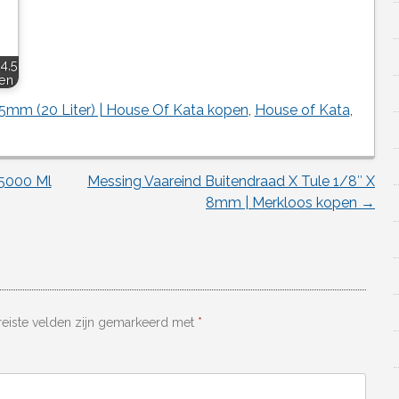
4,5
pen
5mm (20 Liter) | House Of Kata kopen
,
House of Kata
,
s 5000 Ml
Messing Vaareind Buitendraad X Tule 1/8″ X
8mm | Merkloos kopen
→
reiste velden zijn gemarkeerd met
*