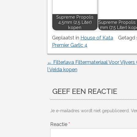
Supreme Propolis
4,5mm (2,5 Liter)
Supreme Propolis 
kopen
mm (7,5 Liter) ko
Geplaatst in
House of Kata
Getagd
Premier Garlic 4
←
Filterlava Filtermateriaal Voor Vijver
Berichtnavigatie
| Velda kopen
GEEF EEN REACTIE
Je e-mailadres wordt niet gepubliceerd.
Ve
Reactie
*