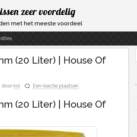
vissen zeer voordelig
ouden met het meeste voordeel
dities
mm (20 Liter) | House Of
f
door
koi
Een reactie plaatsen
mm (20 Liter) | House Of