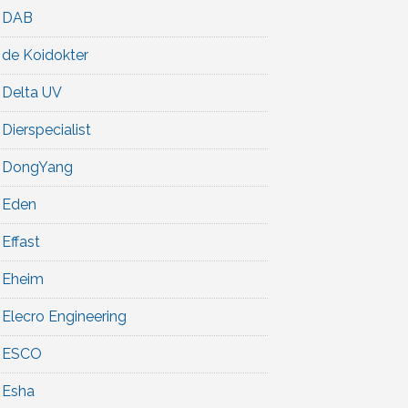
DAB
de Koidokter
Delta UV
Dierspecialist
DongYang
Eden
Effast
Eheim
Elecro Engineering
ESCO
Esha