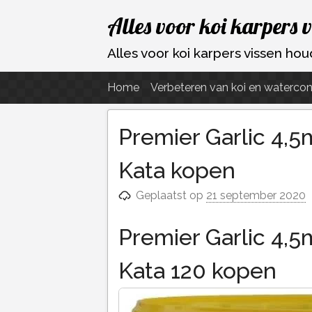
Ga
Alles voor koi karpers 
naar
de
Alles voor koi karpers vissen h
inhoud
Home
Verbeteren van koi en watercon
Premier Garlic 4,5
Kata kopen
Geplaatst op
21 september 2020
Premier Garlic 4,5
Kata 120 kopen