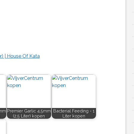
r) | House Of Kata
5mm
Premier Garlic 4,5mm
Bacterial Feeding - 1
(2,5 Liter) kopen
Liter kopen