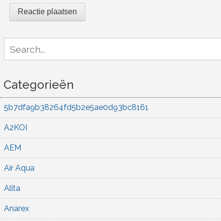
Search
for:
Categorieën
5b7dfa9b38264fd5b2e5ae0d93bc8161
A2KOI
AEM
Air Aqua
Alita
Anarex