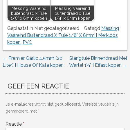
Messing Vaareind
Messing Vaareind
buitendraad x Tule
buitendraad x Tule
1/8" x 6mm kopen
1/4" x 6mm kopen
Geplaatst in Niet gecategoriseerd
Getagd
Messing
Vaareind Buitendraad X Tule 1/8" X 8mm | Merkloos
kopen
,
PVC
←
Premier Garlic 4,5mm (20
Slangtule Binnendraad Met
Berichtnavigatie
Liter) | House Of Kata kopen
Wartel 1¼” | Effast kopen
→
GEEF EEN REACTIE
Je e-mailadres wordt niet gepubliceerd.
Vereiste velden zijn
gemarkeerd met
*
Reactie
*