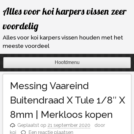
Ga
Alles voor koi karpers vissen zeer
naar
de
voordelig
inhoud
Alles voor koi karpers vissen houden met het
meeste voordeel
Hoofdmenu
Messing Vaareind
Buitendraad X Tule 1/8″ X
8mm | Merkloos kopen
Geplaatst op
21 september 2020
door
koi
Een reactie plaatsen