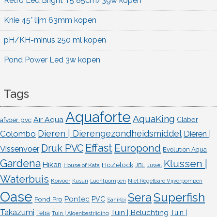
Retro Led Bright T5 85cm/39w kopen
Knie 45° lijm 63mm kopen
pH/KH-minus 250 ml kopen
Pond Power Led 3w kopen
Tags
Aquaforte
AquaKing
Air Aqua
afvoer pvc
Claber
Dieren | Dierengezondheidsmiddel
Colombo
Dieren |
Effast
Europond
Druk PVC
Vissenvoer
Evolution Aqua
Gardena
Klussen |
Hikari
HoZelock
House of Kata
JBL
Juwel
Waterbuis
Koivoer
Kusuri
Luchtpompen
Niet Regelbare Vijverpompen
Oase
Superfish
Sera
Pontec
Pond Pro
PVC
SaniKoi
Takazumi
Tuin | Beluchting
Tuin |
Tetra
Tuin | Algenbestrijding