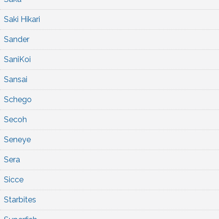
Saki Hikari
Sander
SaniKoi
Sansai
Schego
Secoh
Seneye
Sera
Sicce
Starbites