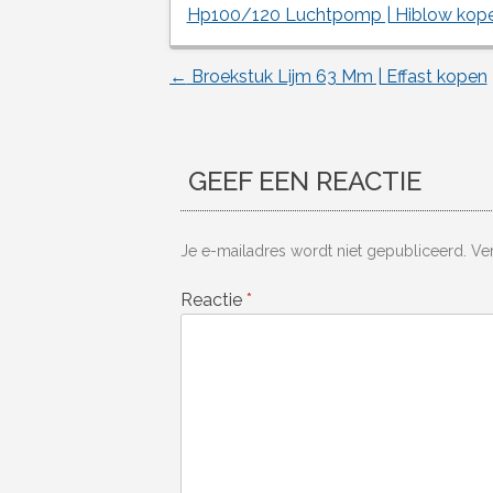
Hp100/120 Luchtpomp | Hiblow kop
←
Broekstuk Lijm 63 Mm | Effast kopen
Berichtnavigatie
GEEF EEN REACTIE
Je e-mailadres wordt niet gepubliceerd.
Ve
Reactie
*