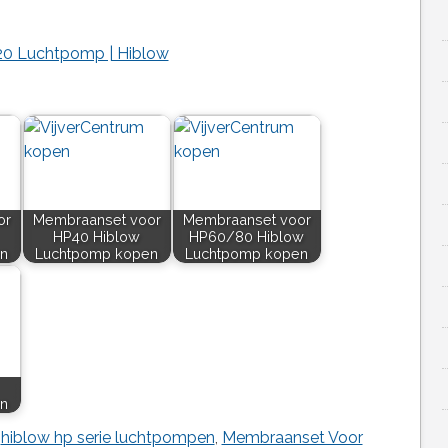
0 Luchtpomp | Hiblow
or
Membraanset voor
Membraanset voor
HP40 Hiblow
HP60/80 Hiblow
n
Luchtpomp kopen
Luchtpomp kopen
n
,
hiblow hp serie luchtpompen
,
Membraanset Voor