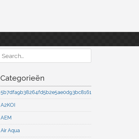
Search
or:
Categorieën
5b7dfa9b38264fd5b2e5ae0d93bc8161
A2KOI
AEM
Air Aqua