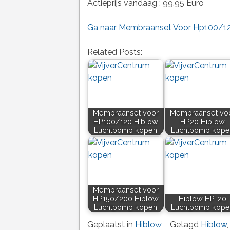
Actieprijs vandaag : 99.95 Euro
Ga naar Membraanset Voor Hp100/12
Related Posts:
Membraanset voor
Membraanset vo
HP100/120 Hiblow
HP20 Hiblow
Luchtpomp kopen
Luchtpomp kope
Membraanset voor
HP150/200 Hiblow
Hiblow HP-20
Luchtpomp kopen
Luchtpomp kope
Geplaatst in
Hiblow
Getagd
Hiblow