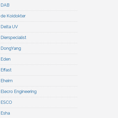
DAB
de Koidokter
Delta UV
Dierspecialist
DongYang
Eden
Effast
Eheim
Elecro Engineering
ESCO
Esha