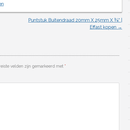
en
Puntstuk Buitendraad 20mm X 25mm X ¾” |
Effast kopen
→
reiste velden zijn gemarkeerd met
*