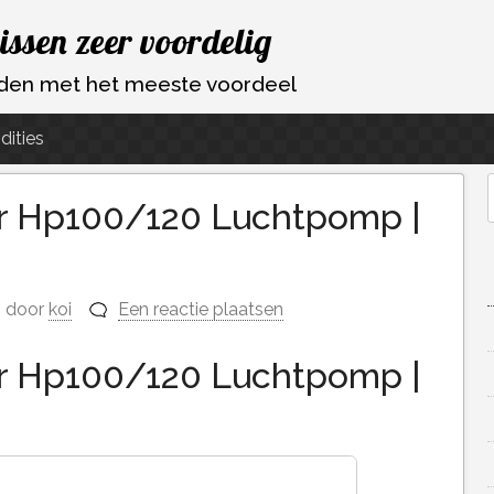
vissen zeer voordelig
ouden met het meeste voordeel
dities
 Hp100/120 Luchtpomp |
f
door
koi
Een reactie plaatsen
 Hp100/120 Luchtpomp |
n