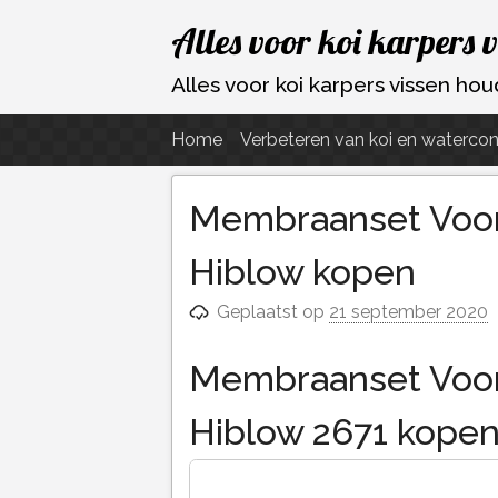
Ga
Alles voor koi karpers 
naar
de
Alles voor koi karpers vissen h
inhoud
Home
Verbeteren van koi en watercon
Membraanset Voor
Hiblow kopen
Geplaatst op
21 september 2020
Membraanset Voor
Hiblow 2671 kope