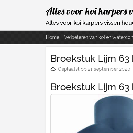
Ga
Alles voor koi karpers 
naar
de
Alles voor koi karpers vissen h
inhoud
Home
Verbeteren van koi en watercon
Broekstuk Lijm 63 
Geplaatst op
21 september 2020
Broekstuk Lijm 63