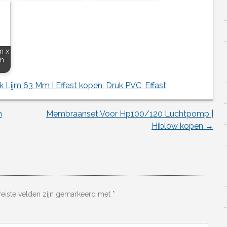
m x
jm
k Lijm 63 Mm | Effast kopen
,
Druk PVC
,
Effast
n
Membraanset Voor Hp100/120 Luchtpomp |
Hiblow kopen
→
reiste velden zijn gemarkeerd met
*