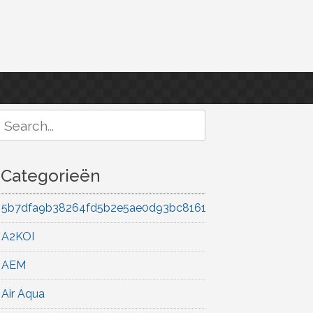
Search
or:
Categorieën
5b7dfa9b38264fd5b2e5ae0d93bc8161
A2KOI
AEM
Air Aqua