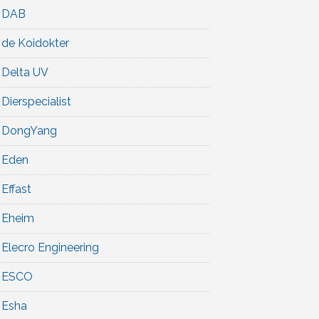
DAB
de Koidokter
Delta UV
Dierspecialist
DongYang
Eden
Effast
Eheim
Elecro Engineering
ESCO
Esha