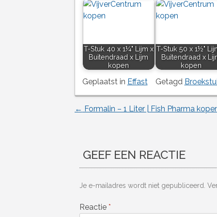
T-Stuk 40 x 1¼" Lijm x
T-Stuk 50 x 1½" Lij
Buitendraad x Lijm
Buitendraad x Li
kopen
kopen
Geplaatst in
Effast
Getagd
Broekstu
←
Formalin – 1 Liter | Fish Pharma kope
Berichtnavigatie
GEEF EEN REACTIE
Je e-mailadres wordt niet gepubliceerd.
Ve
Reactie
*