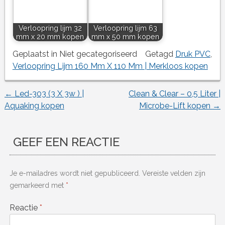
Verloopring lijm 32
Verloopring lijm 63
mm x 20 mm kopen
mm x 50 mm kopen
Geplaatst in Niet gecategoriseerd
Getagd
Druk PVC
,
Verloopring Lijm 160 Mm X 110 Mm | Merkloos kopen
←
Led-303 (3 X 3w ) |
Clean & Clear – 0,5 Liter |
Berichtnavigatie
Aquaking kopen
Microbe-Lift kopen
→
GEEF EEN REACTIE
Je e-mailadres wordt niet gepubliceerd.
Vereiste velden zijn
gemarkeerd met
*
Reactie
*