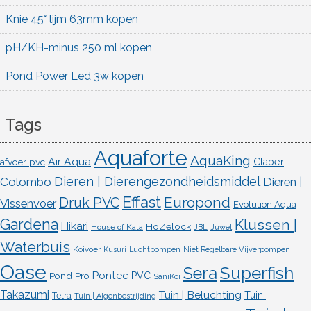
Knie 45° lijm 63mm kopen
pH/KH-minus 250 ml kopen
Pond Power Led 3w kopen
Tags
Aquaforte
AquaKing
Air Aqua
afvoer pvc
Claber
Dieren | Dierengezondheidsmiddel
Colombo
Dieren |
Effast
Europond
Druk PVC
Vissenvoer
Evolution Aqua
Gardena
Klussen |
Hikari
HoZelock
House of Kata
JBL
Juwel
Waterbuis
Koivoer
Kusuri
Luchtpompen
Niet Regelbare Vijverpompen
Oase
Superfish
Sera
Pontec
Pond Pro
PVC
SaniKoi
Takazumi
Tuin | Beluchting
Tuin |
Tetra
Tuin | Algenbestrijding