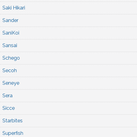
Saki Hikari
Sander
SaniKoi
Sansai
Schego
Secoh
Seneye
Sera
Sicce
Starbites
Superfish