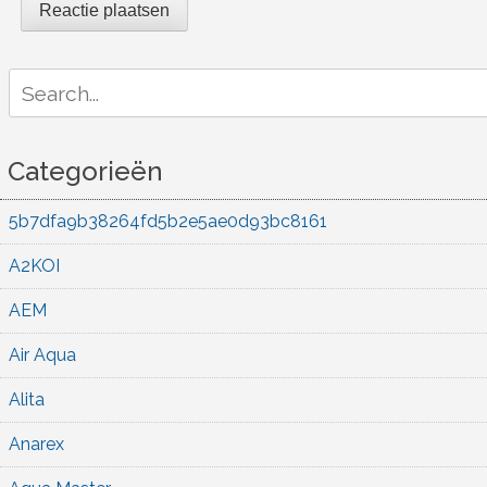
Search
for:
Categorieën
5b7dfa9b38264fd5b2e5ae0d93bc8161
A2KOI
AEM
Air Aqua
Alita
Anarex