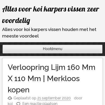
Ga
Alles voor koi karpers vissen zeer
naar
de
voordelig
inhoud
Alles voor koi karpers vissen houden met het
meeste voordeel
Hoofdmenu
Verloopring Lijm 160 Mm
X 110 Mm | Merkloos
kopen
Geplaatst op
21 september 2020
door
koi
Een reactie plaatsen