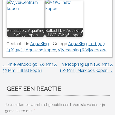
Ballast t.b.v. AquaKing
Ballast t.b.v. AquaKing
RVS 55 kopen
JUVC-CW-36 kopen
Geplaatst in
AquaKing
Getagd
AquaKing
,
Led-303
(3 X 3w ) | Aquaking kopen
,
Vijveraanleg & Vijverbouw
←
Knie Verloop 90° 40 Mm X
Verloopring Lijm 160 Mm X
Berichtnavigatie
32 Mm | Effast kopen
110 Mm | Merkloos kopen
→
GEEF EEN REACTIE
Je e-mailadres wordt niet gepubliceerd.
Vereiste velden zijn
gemarkeerd met
*