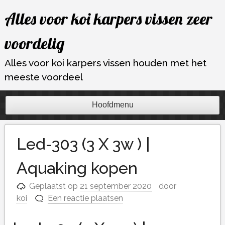
Ga
Alles voor koi karpers vissen zeer
naar
de
voordelig
inhoud
Alles voor koi karpers vissen houden met het
meeste voordeel
Hoofdmenu
Led-303 (3 X 3w ) |
Aquaking kopen
Geplaatst op
21 september 2020
door
koi
Een reactie plaatsen