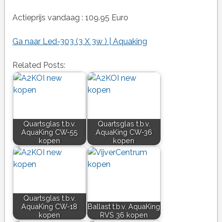
Actieprijs vandaag : 109.95 Euro
Ga naar Led-303 (3 X 3w ) | Aquaking
Related Posts:
Quartsglas t.b.v.
Quartsglas t.b.v.
AquaKing CW-55
AquaKing CW-36
kopen
kopen
Quartsglas t.b.v.
AquaKing CW-18
Ballast t.b.v. AquaKing
kopen
RVS 36 kopen