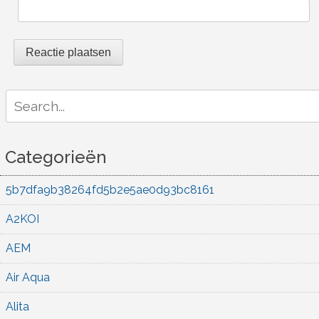
Search
for:
Categorieën
5b7dfa9b38264fd5b2e5ae0d93bc8161
A2KOI
AEM
Air Aqua
Alita