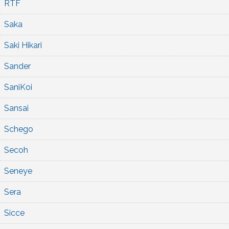
RTF
Saka
Saki Hikari
Sander
SaniKoi
Sansai
Schego
Secoh
Seneye
Sera
Sicce