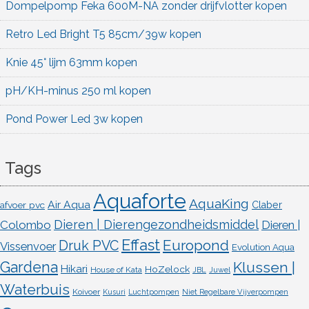
Dompelpomp Feka 600M-NA zonder drijfvlotter kopen
Retro Led Bright T5 85cm/39w kopen
Knie 45° lijm 63mm kopen
pH/KH-minus 250 ml kopen
Pond Power Led 3w kopen
Tags
Aquaforte
AquaKing
Air Aqua
afvoer pvc
Claber
Dieren | Dierengezondheidsmiddel
Colombo
Dieren |
Effast
Europond
Druk PVC
Vissenvoer
Evolution Aqua
Gardena
Klussen |
Hikari
HoZelock
House of Kata
JBL
Juwel
Waterbuis
Koivoer
Kusuri
Luchtpompen
Niet Regelbare Vijverpompen