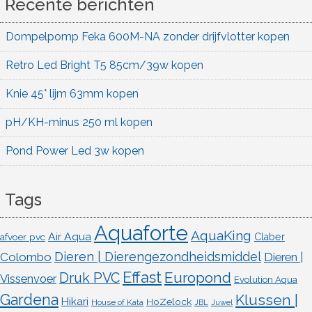
Recente berichten
Dompelpomp Feka 600M-NA zonder drijfvlotter kopen
Retro Led Bright T5 85cm/39w kopen
Knie 45° lijm 63mm kopen
pH/KH-minus 250 ml kopen
Pond Power Led 3w kopen
Tags
Aquaforte
AquaKing
Air Aqua
afvoer pvc
Claber
Dieren | Dierengezondheidsmiddel
Colombo
Dieren |
Effast
Europond
Druk PVC
Vissenvoer
Evolution Aqua
Gardena
Klussen |
Hikari
HoZelock
House of Kata
JBL
Juwel