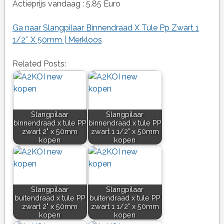
Actieprijs vandaag : 5.85 Euro
Ga naar Slangpilaar Binnendraad X Tule Pp Zwart 1
1/2″ X 50mm | Merkloos
Related Posts:
Slangpilaar
Slangpilaar
binnendraad x tule PP
binnendraad x tule PP
zwart 2" x 50mm
zwart 1 1/2" x 50mm
kopen
kopen
Slangpilaar
Slangpilaar
buitendraad x tule PP
buitendraad x tule PP
zwart 2" x 50mm
zwart 1 1/2" x 50mm
kopen
kopen