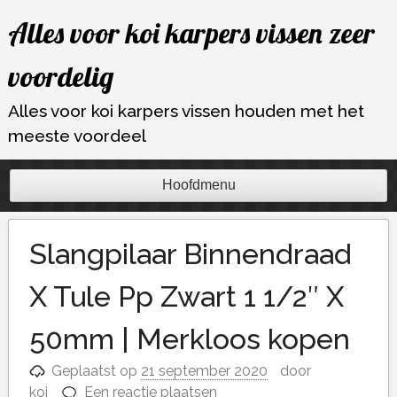
Ga
Alles voor koi karpers vissen zeer
naar
de
voordelig
inhoud
Alles voor koi karpers vissen houden met het
meeste voordeel
Hoofdmenu
Slangpilaar Binnendraad
X Tule Pp Zwart 1 1/2″ X
50mm | Merkloos kopen
Geplaatst op
21 september 2020
door
koi
Een reactie plaatsen