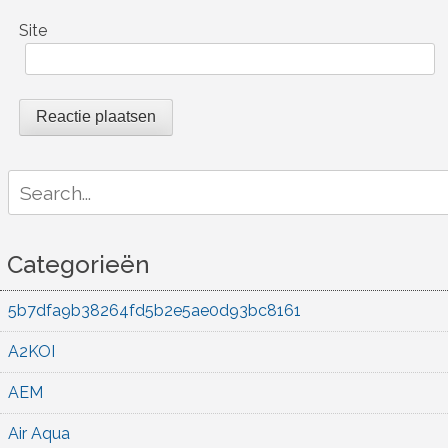
Site
Search
for:
Categorieën
5b7dfa9b38264fd5b2e5ae0d93bc8161
A2KOI
AEM
Air Aqua