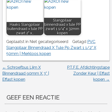
Slangpilaar
Haaks Slangpilaar
binnendraad x tule PP
buitendraad x tule PP
zwart 1 1/4" x 32mm
zwart 2" x…
kopen
Geplaatst in Niet gecategoriseerd
Getagd
PVC
,
Slangpilaar Binnendraad X Tule Pp Zwart 1 1/2" X
50mm | Merkloos kopen
←
Schroefbus Lijm X
P.T.F.E. Afdichtingstape
Berichtnavigatie
Binnendraad 90mm X 3” |
Zonder Keur | Effast
Effast kopen
kopen
→
GEEF EEN REACTIE