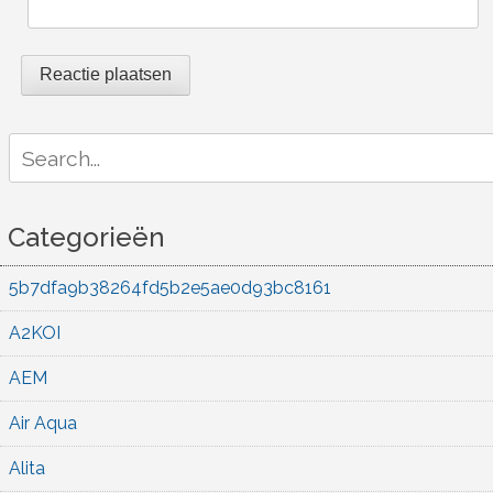
Search
for:
Categorieën
5b7dfa9b38264fd5b2e5ae0d93bc8161
A2KOI
AEM
Air Aqua
Alita