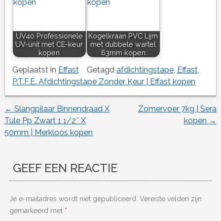
UV40 Professionele
Kogelkraan PVC Lijm
UV-unit met CE-keur
met dubbele wartel
kopen
63mm kopen
Geplaatst in
Effast
Getagd
afdichtingstape
,
Effast
,
P.T.F.E. Afdichtingstape Zonder Keur | Effast kopen
←
Slangpilaar Binnendraad X
Zomervoer 7kg | Sera
Berichtnavigatie
Tule Pp Zwart 1 1/2″ X
kopen
→
50mm | Merkloos kopen
GEEF EEN REACTIE
Je e-mailadres wordt niet gepubliceerd.
Vereiste velden zijn
gemarkeerd met
*