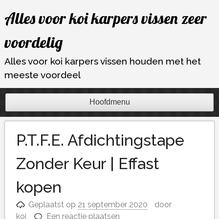
Ga
Alles voor koi karpers vissen zeer
naar
de
voordelig
inhoud
Alles voor koi karpers vissen houden met het
meeste voordeel
Hoofdmenu
P.T.F.E. Afdichtingstape
Zonder Keur | Effast
kopen
Geplaatst op
21 september 2020
door
koi
Een reactie plaatsen