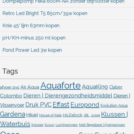
Dompelpomp Feka 600M-NA zonder drijfvlotter kopen
Retro Led Bright T5 85cm/39w kopen
Knie 45° lijm 63mm kopen
pH/KH-minus 250 ml kopen
Pond Power Led 3w kopen
Tags
Aquaforte
AquaKing
Air Aqua
afvoer pvc
Claber
Dieren | Dierengezondheidsmiddel
Colombo
Dieren |
Effast
Europond
Druk PVC
Vissenvoer
Evolution Aqua
Gardena
Klussen |
Hikari
HoZelock
House of Kata
JBL
Juwel
Waterbuis
Koivoer
Kusuri
Luchtpompen
Niet Regelbare Vijverpompen