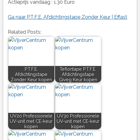
Actieprijs vandaag : 1.30 Euro
Ga naar P.T.F.E. Afdichtingstape Zonder Keur | Effast
Related Posts:
P.T.F.E.
Teflontape P.T.F.E.
Afdichtingstape
Afdichtingstape
Zonder Keur kopen
Giveg Keur kopen
UV20 Professionele
UV30 Professionele
UV-unit met CE-keur
UV-unit met CE-keur
kopen
kopen