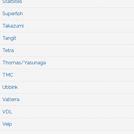
Starbites
Superfish
Takazumi
Tangit
Tetra
Thomas/Yasunaga
TMC
Ubbink
Valterra
VDL
Veip