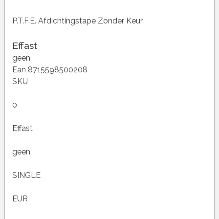
P.T.F.E. Afdichtingstape Zonder Keur
Effast
geen
Ean 8715598500208
SKU
0
Effast
geen
SINGLE
EUR