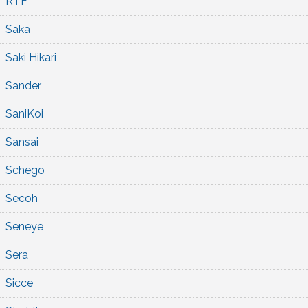
RTF
Saka
Saki Hikari
Sander
SaniKoi
Sansai
Schego
Secoh
Seneye
Sera
Sicce