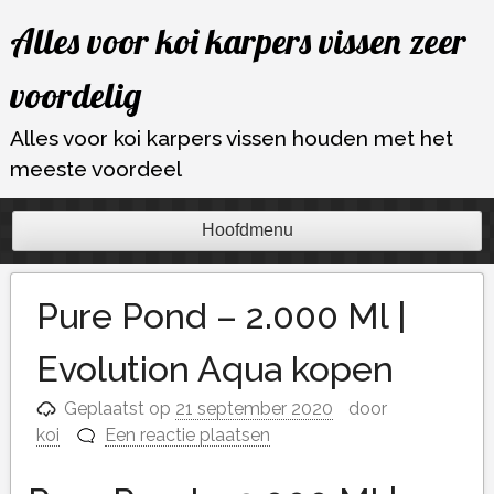
Ga
Alles voor koi karpers vissen zeer
naar
de
voordelig
inhoud
Alles voor koi karpers vissen houden met het
meeste voordeel
Hoofdmenu
Pure Pond – 2.000 Ml |
Evolution Aqua kopen
Geplaatst op
21 september 2020
door
koi
Een reactie plaatsen