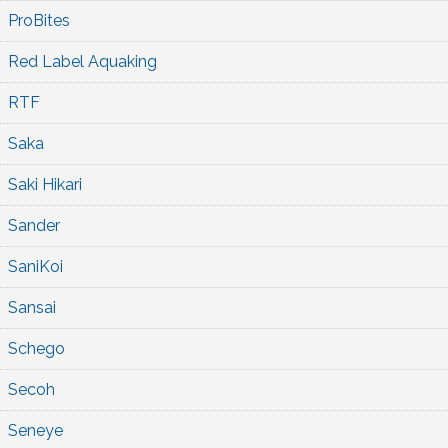
ProBites
Red Label Aquaking
RTF
Saka
Saki Hikari
Sander
SaniKoi
Sansai
Schego
Secoh
Seneye