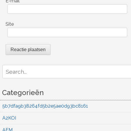
E-mail
*
Site
Search
for:
Categorieën
5b7dfa9b38264fd5b2e5ae0d93bc8161
A2KOI
AEM