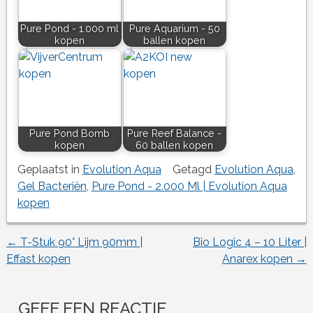
Pure Pond - 1.000 ml
Pure Aquarium - 50
kopen
ballen kopen
Pure Pond Bomb
Pure Reef Balance -
kopen
60 ballen kopen
Geplaatst in
Evolution Aqua
Getagd
Evolution Aqua
,
Gel Bacteriën
,
Pure Pond - 2.000 Ml | Evolution Aqua
kopen
←
T-Stuk 90° Lijm 90mm |
Bio Logic 4 – 10 Liter |
Berichtnavigatie
Effast kopen
Anarex kopen
→
GEEF EEN REACTIE