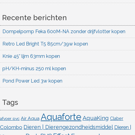
Recente berichten
Dompelpomp Feka 600M-NA zonder drijfvlotter kopen
Retro Led Bright T5 85cm/39w kopen
Knie 45° lijm 63mm kopen
pH/KH-minus 250 ml kopen
Pond Power Led 3w kopen
Tags
Aquaforte
AquaKing
Air Aqua
afvoer pvc
Claber
Dieren | Dierengezondheidsmiddel
Colombo
Dieren |