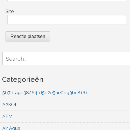
Site
Search
for:
Categorieën
5b7dfa9b38264fd5b2e5ae0d93bc8161
A2KOI
AEM
Air Aqua