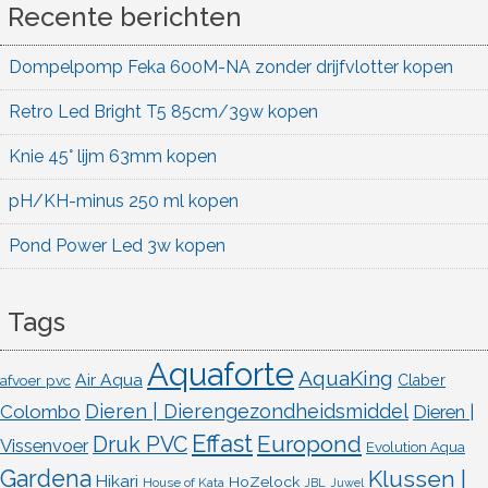
Recente berichten
Dompelpomp Feka 600M-NA zonder drijfvlotter kopen
Retro Led Bright T5 85cm/39w kopen
Knie 45° lijm 63mm kopen
pH/KH-minus 250 ml kopen
Pond Power Led 3w kopen
Tags
Aquaforte
AquaKing
Air Aqua
afvoer pvc
Claber
Dieren | Dierengezondheidsmiddel
Colombo
Dieren |
Effast
Europond
Druk PVC
Vissenvoer
Evolution Aqua
Gardena
Klussen |
Hikari
HoZelock
House of Kata
JBL
Juwel