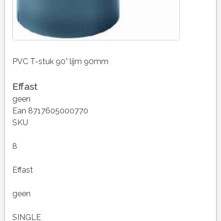
PVC T-stuk 90° lijm 90mm
Effast
geen
Ean 8717605000770
SKU
8
Effast
geen
SINGLE