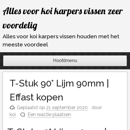
Ga
Alles voor koi karpers vissen zeer
naar
de
voordelig
inhoud
Alles voor koi karpers vissen houden met het
meeste voordeel
Hoofdmenu
T-Stuk 90° Lijm 90mm |
Effast kopen
Geplaatst op
21 september 2020
door
koi
Een reactie plaatsen