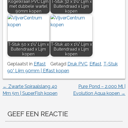
Kogelkraan PVC Lijm
T-Stuk 32 x 1¼" Lijm x
met dubbele wartel
Buitendraad x Lijm
90mm kopen
kopen
T-Stuk 50 x 1¼" Lijm x
T-Stuk 40 x 1¼" Lijm x
Buitendraad x Lijm
Buitendraad x Lijm
kopen
kopen
Geplaatst in
Effast
Getagd
Druk PVC
,
Effast
,
T-Stuk
90° Lijm 90mm | Effast kopen
←
Zwarte Spiraalslang 40
Pure Pond – 2.000 Ml |
Berichtnavigatie
Mm 5m | SuperFish kopen
Evolution Aqua kopen
→
GEEF EEN REACTIE