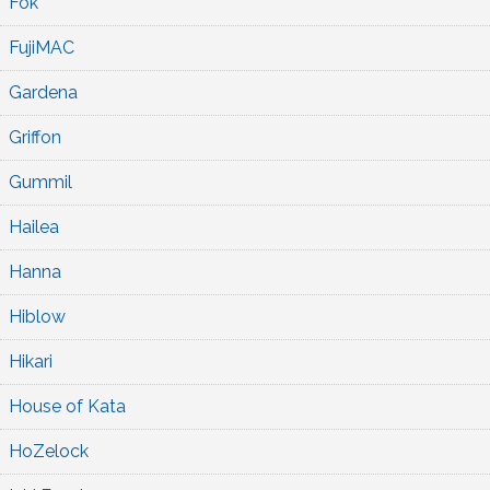
Fok
FujiMAC
Gardena
Griffon
Gummil
Hailea
Hanna
Hiblow
Hikari
House of Kata
HoZelock