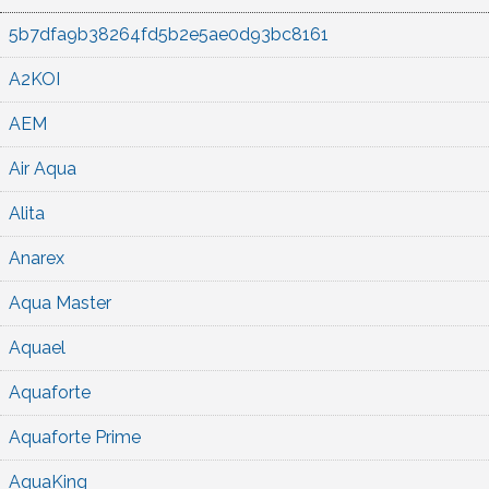
5b7dfa9b38264fd5b2e5ae0d93bc8161
A2KOI
AEM
Air Aqua
Alita
Anarex
Aqua Master
Aquael
Aquaforte
Aquaforte Prime
AquaKing