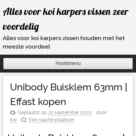
Ga
Alles voor koi karpers vissen zeer
naar
de
voordelig
inhoud
Alles voor koi karpers vissen houden met het
meeste voordeel
Hoofdmenu
Unibody Buisklem 63mm |
Effast kopen
Geplaatst op
21 september 2020
door
koi
Een reactie plaatsen