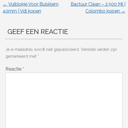
←
Vulblokje Voor Buisklem
Bactuur Clean – 2.500 Ml |
Berichtnavigatie
40mm | Vdl kopen
Colombo kopen
→
GEEF EEN REACTIE
Je e-mailadres wordt niet gepubliceerd.
Vereiste velden zijn
gemarkeerd met
*
Reactie
*