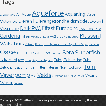
Tags
Aquaforte
AquaKing
Air Aqua
afvoer pvc
Claber
Dieren | Dierengezondheidsmiddel
Colombo
Dieren |
Effast
Europond
Druk PVC
Vissenvoer
Evolution Aqua
Gardena
Klussen |
Hikari
HoZelock
House of Kata
JBL
Juwel
Waterbuis
Koivoer
Kusuri
Luchtpompen
Niet Regelbare Vijverpompen
Oase
Superfish
Sera
Pontec
Pond Pro
PVC
SaniKoi
Takazumi
Tuin | Beluchting
Tuin |
Tetra
Tuin | Algenbestrijding
Tuin |
Beluchtingspomp
Tuin | Filtermateriaal
Tuin | Lichtbron
Vijverpomp
Velda
Vivani
VDL
VT
Vijveraanleg & Vijverbouw
Wavin
Xclear
Copyright 2026 , Alles voor koi karpers vissen zeer voordelig
,
Theme
by
Tech Reviews