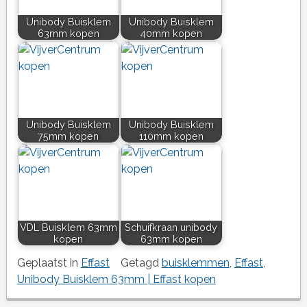
Unibody Buisklem
Unibody Buisklem
63mm kopen
40mm kopen
Unibody Buisklem
Unibody Buisklem
75mm kopen
110mm kopen
VDL Buisklem 63mm
Schuifkraan unibody
kopen
63mm kopen
Geplaatst in
Effast
Getagd
buisklemmen
,
Effast
,
Unibody Buisklem 63mm | Effast kopen