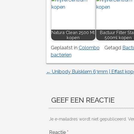
Natura Clean 2500 Ml
Bactuur Filter Sta
kopen
500ml kopen
Geplaatst in
Colombo
Getagd
Bactu
bacterien
←
Unibody Buisklem 63mm | Effast kop
Berichtnavigatie
GEEF EEN REACTIE
Je e-mailadres wordt niet gepubliceerd.
Ve
Reactie
*