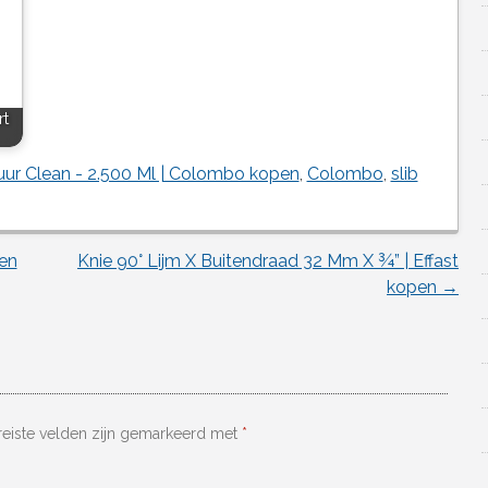
rt
ur Clean - 2.500 Ml | Colombo kopen
,
Colombo
,
slib
en
Knie 90° Lijm X Buitendraad 32 Mm X ¾” | Effast
kopen
→
reiste velden zijn gemarkeerd met
*