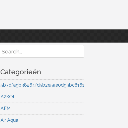
Search
or:
Categorieën
5b7dfa9b38264fd5b2e5ae0d93bc8161
A2KOI
AEM
Air Aqua