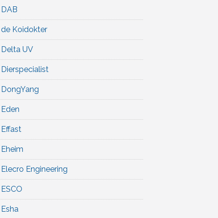
DAB
de Koidokter
Delta UV
Dierspecialist
DongYang
Eden
Effast
Eheim
Elecro Engineering
ESCO
Esha