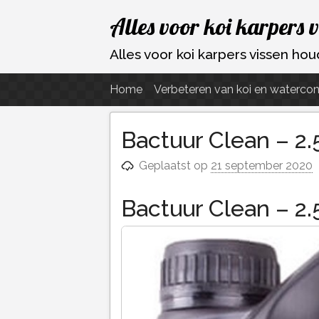
Ga
Alles voor koi karpers 
naar
de
Alles voor koi karpers vissen h
inhoud
Home
Verbeteren van koi en watercon
Bactuur Clean – 2
Geplaatst op
21 september 2020
Bactuur Clean – 2