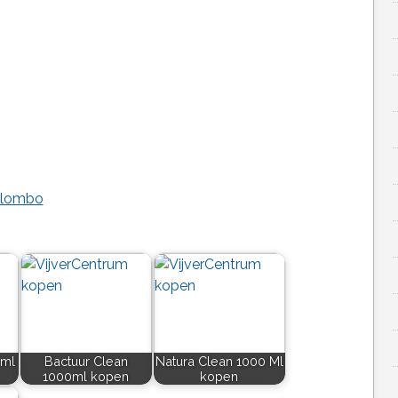
Colombo
0ml
Bactuur Clean
Natura Clean 1000 Ml
1000ml kopen
kopen