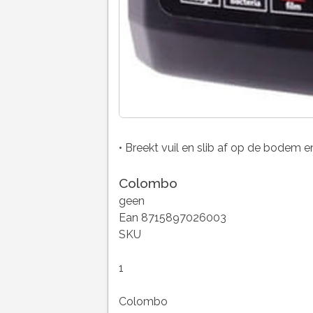
• Breekt vuil en slib af op de bodem en 
Colombo
geen
Ean 8715897026003
SKU
1
Colombo