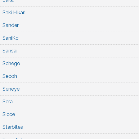
Saki Hikari
Sander
SaniKoi
Sansai
Schego
Secoh
Seneye
Sera
Sicce
Starbites