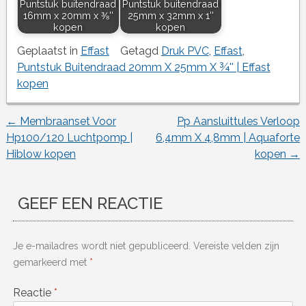
Puntstuk buitendraad
Puntstuk buitendraad
16mm x 20mm x ⅜''
25mm x 32mm x 1''
kopen
kopen
Geplaatst in
Effast
Getagd
Druk PVC
,
Effast
,
Puntstuk Buitendraad 20mm X 25mm X ¾'' | Effast
kopen
←
Membraanset Voor
Pp Aansluittules Verloop
Berichtnavigatie
Hp100/120 Luchtpomp |
6,4mm X 4,8mm | Aquaforte
Hiblow kopen
kopen
→
GEEF EEN REACTIE
Je e-mailadres wordt niet gepubliceerd.
Vereiste velden zijn
gemarkeerd met
*
Reactie
*