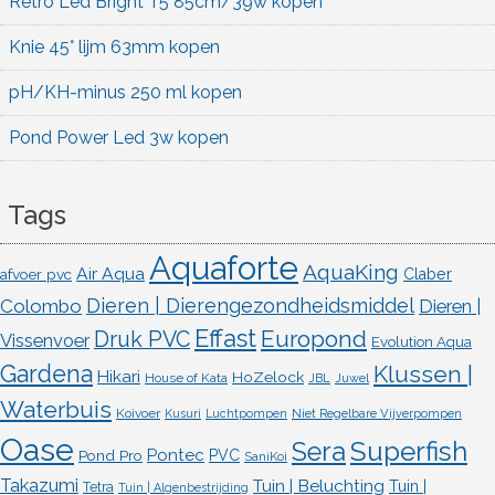
Retro Led Bright T5 85cm/39w kopen
Knie 45° lijm 63mm kopen
pH/KH-minus 250 ml kopen
Pond Power Led 3w kopen
Tags
Aquaforte
AquaKing
Air Aqua
afvoer pvc
Claber
Dieren | Dierengezondheidsmiddel
Colombo
Dieren |
Effast
Europond
Druk PVC
Vissenvoer
Evolution Aqua
Gardena
Klussen |
Hikari
HoZelock
House of Kata
JBL
Juwel
Waterbuis
Koivoer
Kusuri
Luchtpompen
Niet Regelbare Vijverpompen
Oase
Superfish
Sera
Pontec
Pond Pro
PVC
SaniKoi
Takazumi
Tuin | Beluchting
Tuin |
Tetra
Tuin | Algenbestrijding