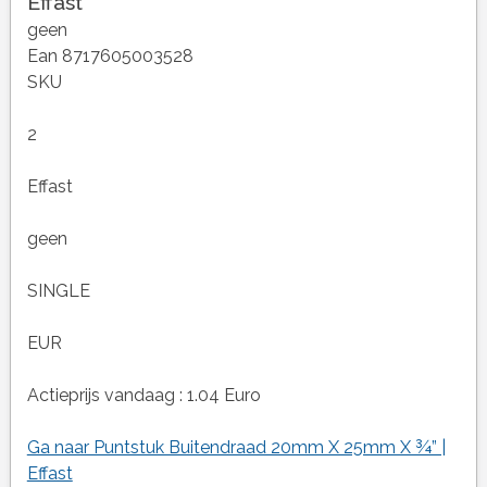
Effast
geen
Ean 8717605003528
SKU
2
Effast
geen
SINGLE
EUR
Actieprijs vandaag : 1.04 Euro
Ga naar Puntstuk Buitendraad 20mm X 25mm X ¾” |
Effast