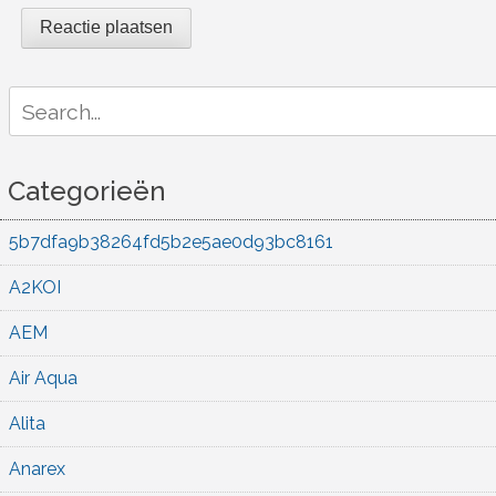
Search
for:
Categorieën
5b7dfa9b38264fd5b2e5ae0d93bc8161
A2KOI
AEM
Air Aqua
Alita
Anarex