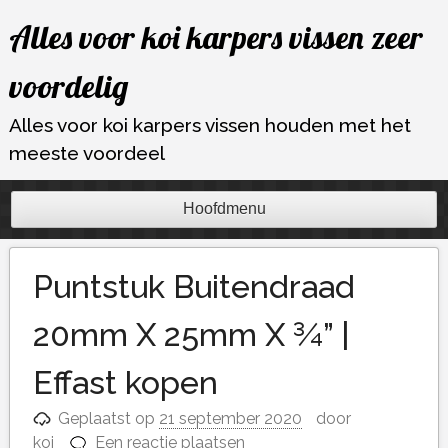
Ga
Alles voor koi karpers vissen zeer
naar
de
voordelig
inhoud
Alles voor koi karpers vissen houden met het
meeste voordeel
Hoofdmenu
Puntstuk Buitendraad
20mm X 25mm X ¾” |
Effast kopen
Geplaatst op
21 september 2020
door
koi
Een reactie plaatsen