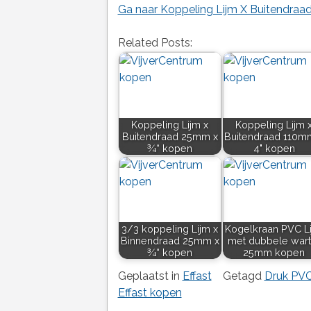
Ga naar Koppeling Lijm X Buitendraad
Related Posts:
Koppeling Lijm x
Koppeling Lijm 
Buitendraad 25mm x
Buitendraad 110m
¾“ kopen
4" kopen
3/3 koppeling Lijm x
Kogelkraan PVC L
Binnendraad 25mm x
met dubbele wart
¾“ kopen
25mm kopen
Geplaatst in
Effast
Getagd
Druk PV
Effast kopen