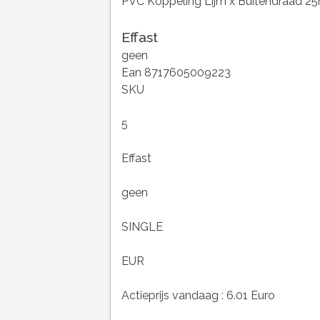
PVC Koppeling Lijm x Buitendraad 2
Effast
geen
Ean 8717605009223
SKU
5
Effast
geen
SINGLE
EUR
Actieprijs vandaag : 6.01 Euro