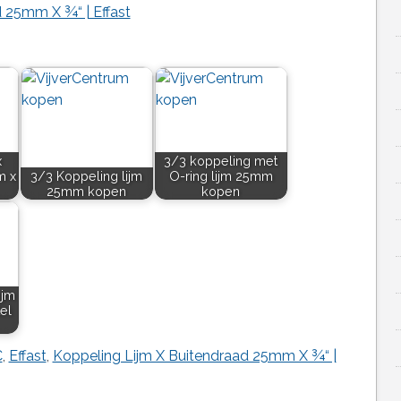
 25mm X ¾“ | Effast
x
3/3 koppeling met
m x
3/3 Koppeling lijm
O-ring lijm 25mm
25mm kopen
kopen
ijm
el
C
,
Effast
,
Koppeling Lijm X Buitendraad 25mm X ¾“ |