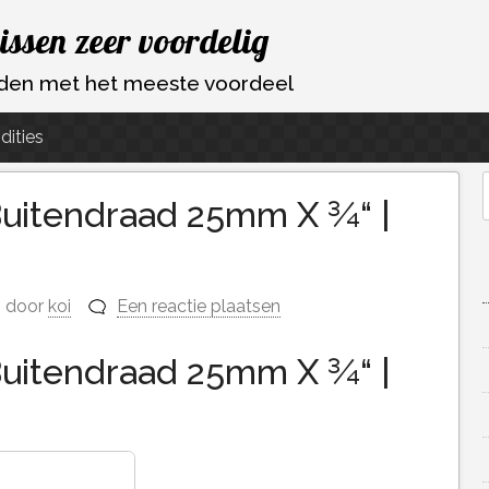
vissen zeer voordelig
ouden met het meeste voordeel
dities
Buitendraad 25mm X ¾“ |
f
door
koi
Een reactie plaatsen
Buitendraad 25mm X ¾“ |