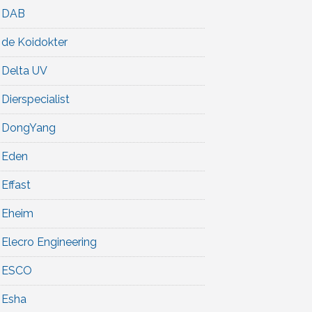
DAB
de Koidokter
Delta UV
Dierspecialist
DongYang
Eden
Effast
Eheim
Elecro Engineering
ESCO
Esha