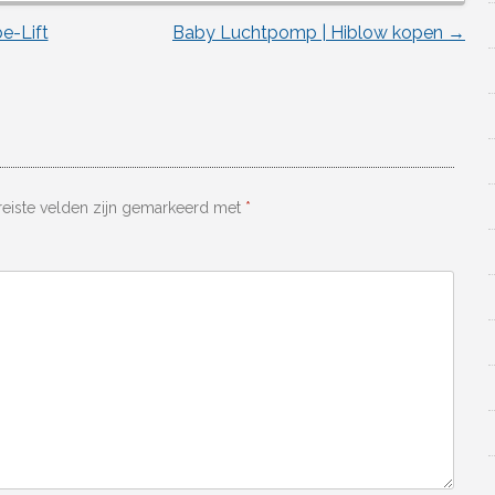
be-Lift
Baby Luchtpomp | Hiblow kopen
→
reiste velden zijn gemarkeerd met
*