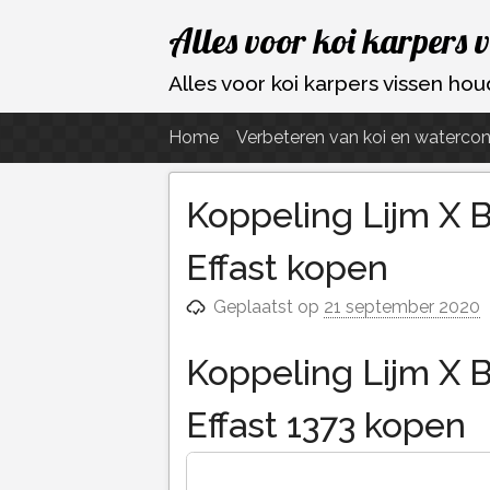
Ga
Alles voor koi karpers 
naar
de
Alles voor koi karpers vissen h
inhoud
Home
Verbeteren van koi en watercon
Koppeling Lijm X 
Effast kopen
Geplaatst op
21 september 2020
Koppeling Lijm X 
Effast 1373 kopen