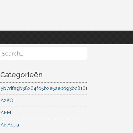
Search
or:
Categorieën
5b7dfa9b38264fd5b2e5ae0d93bc8161
A2KOI
AEM
Air Aqua