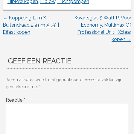
Hiblow kopen
,
Hiblow
,
Luchtpompen
←
Koppeling Lijm X
Kwartsglas 5 Watt Pl Voor
Berichtnavigatie
Buitendraad 25mm X ¾“ |
Economy, Multimax Of
Effast kopen
Professional Unit | Xclear
kopen
→
GEEF EEN REACTIE
Je e-mailadres wordt niet gepubliceerd.
Vereiste velden zijn
gemarkeerd met
*
Reactie
*