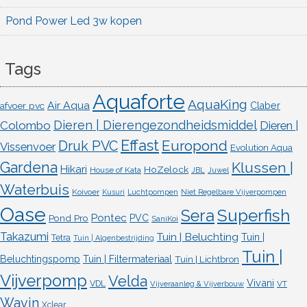
Pond Power Led 3w kopen
Tags
Aquaforte
AquaKing
Air Aqua
afvoer pvc
Claber
Dieren | Dierengezondheidsmiddel
Colombo
Dieren |
Effast
Europond
Druk PVC
Vissenvoer
Evolution Aqua
Gardena
Klussen |
Hikari
HoZelock
House of Kata
JBL
Juwel
Waterbuis
Koivoer
Kusuri
Luchtpompen
Niet Regelbare Vijverpompen
Oase
Superfish
Sera
Pontec
Pond Pro
PVC
SaniKoi
Takazumi
Tuin | Beluchting
Tuin |
Tetra
Tuin | Algenbestrijding
Tuin |
Beluchtingspomp
Tuin | Filtermateriaal
Tuin | Lichtbron
Vijverpomp
Velda
Vivani
VDL
VT
Vijveraanleg & Vijverbouw
Wavin
Xclear