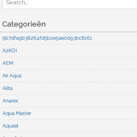
for:
Categorieën
5b7dfa9b38264fd5b2e5ae0d93bc8161
A2KOI
AEM
Air Aqua
Alita
Anarex
Aqua Master
Aquael