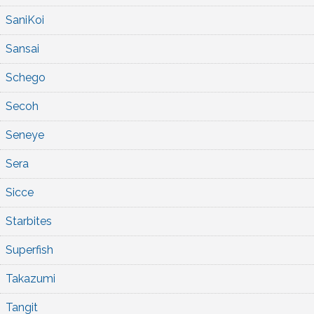
SaniKoi
Sansai
Schego
Secoh
Seneye
Sera
Sicce
Starbites
Superfish
Takazumi
Tangit