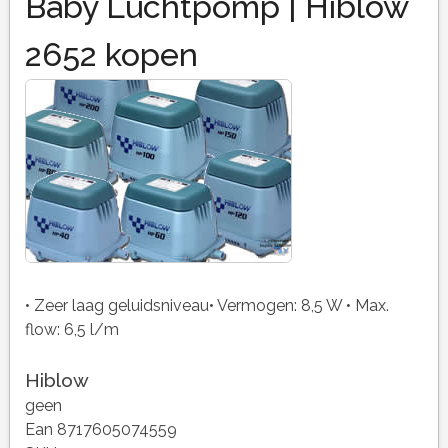
Baby Luchtpomp | Hiblow
2652 kopen
• Zeer laag geluidsniveau• Vermogen: 8,5 W • Max.
flow: 6,5 l/m
Hiblow
geen
Ean 8717605074559