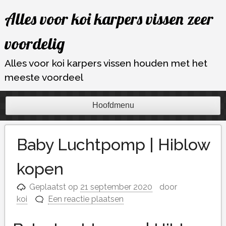
Ga
Alles voor koi karpers vissen zeer
naar
de
voordelig
inhoud
Alles voor koi karpers vissen houden met het
meeste voordeel
Hoofdmenu
Baby Luchtpomp | Hiblow
kopen
Geplaatst op
21 september 2020
door
koi
Een reactie plaatsen