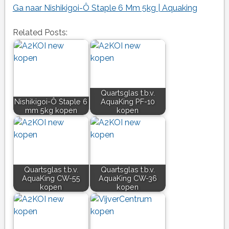
Ga naar Nishikigoi-Ô Staple 6 Mm 5kg | Aquaking
Related Posts:
Quartsglas t.b.v.
Nishikigoi-Ô Staple 6
AquaKing PF-10
mm 5kg kopen
kopen
Quartsglas t.b.v.
Quartsglas t.b.v.
AquaKing CW-55
AquaKing CW-36
kopen
kopen