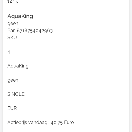
12 ºC
AquaKing
geen
Ean 8718754042963
SKU
4
AquaKing
geen
SINGLE
EUR
Actieprijs vandaag : 40.75 Euro