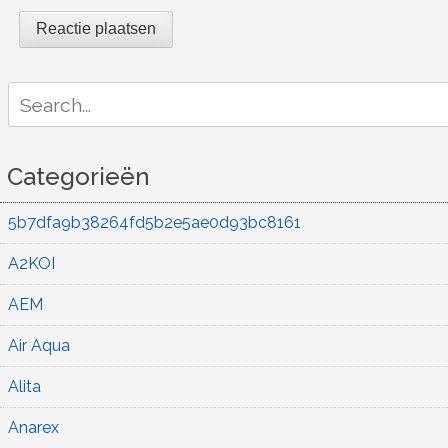
Search
for:
Categorieën
5b7dfa9b38264fd5b2e5ae0d93bc8161
A2KOI
AEM
Air Aqua
Alita
Anarex