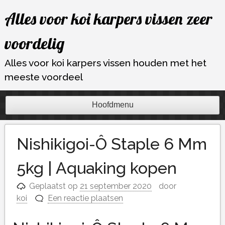
Ga
Alles voor koi karpers vissen zeer
naar
de
voordelig
inhoud
Alles voor koi karpers vissen houden met het
meeste voordeel
Hoofdmenu
Nishikigoi-Ô Staple 6 Mm
5kg | Aquaking kopen
Geplaatst op
21 september 2020
door
koi
Een reactie plaatsen