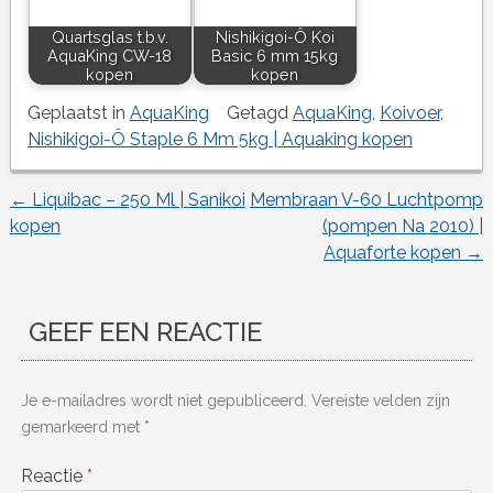
Quartsglas t.b.v.
Nishikigoi-Ô Koi
AquaKing CW-18
Basic 6 mm 15kg
kopen
kopen
Geplaatst in
AquaKing
Getagd
AquaKing
,
Koivoer
,
Nishikigoi-Ô Staple 6 Mm 5kg | Aquaking kopen
←
Liquibac – 250 Ml | Sanikoi
Membraan V-60 Luchtpomp
Berichtnavigatie
kopen
(pompen Na 2010) |
Aquaforte kopen
→
GEEF EEN REACTIE
Je e-mailadres wordt niet gepubliceerd.
Vereiste velden zijn
gemarkeerd met
*
Reactie
*