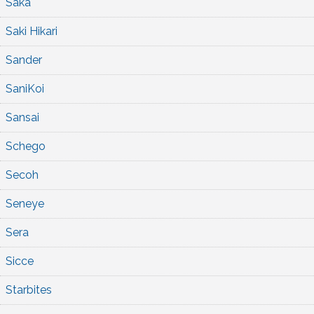
Saka
Saki Hikari
Sander
SaniKoi
Sansai
Schego
Secoh
Seneye
Sera
Sicce
Starbites