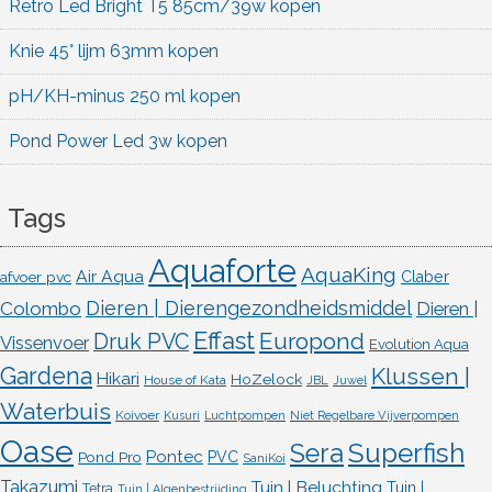
Retro Led Bright T5 85cm/39w kopen
Knie 45° lijm 63mm kopen
pH/KH-minus 250 ml kopen
Pond Power Led 3w kopen
Tags
Aquaforte
AquaKing
Air Aqua
afvoer pvc
Claber
Dieren | Dierengezondheidsmiddel
Colombo
Dieren |
Effast
Europond
Druk PVC
Vissenvoer
Evolution Aqua
Gardena
Klussen |
Hikari
HoZelock
House of Kata
JBL
Juwel
Waterbuis
Koivoer
Kusuri
Luchtpompen
Niet Regelbare Vijverpompen
Oase
Superfish
Sera
Pontec
Pond Pro
PVC
SaniKoi
Takazumi
Tuin | Beluchting
Tuin |
Tetra
Tuin | Algenbestrijding