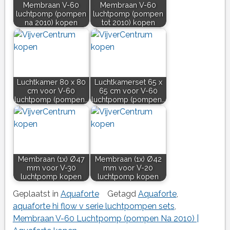
Membraan V-60
Membraan V-60
luchtpomp (pompen
luchtpomp (pompen
na 2010) kopen
tot 2010) kopen
Luchtkamer 80 x 80
Luchtkamerset 65 x
cm voor V-60
65 cm voor V-60
luchtpomp (pompen…
luchtpomp (pompen…
Membraan (1x) Ø47
Membraan (1x) Ø42
mm voor V-30
mm voor V-20
luchtpomp kopen
luchtpomp kopen
Geplaatst in
Aquaforte
Getagd
Aquaforte
,
aquaforte hi flow v serie luchtpompen sets
,
Membraan V-60 Luchtpomp (pompen Na 2010) |