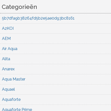
Categorieën
5b7dfa9b38264fd5b2e5ae0d93bc8161
A2KOI
AEM
Air Aqua
Alita
Anarex
Aqua Master
Aquael
Aquaforte
Aquaforte Prime