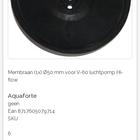
Membraan (1x) Ø50 mm voor V-60 luchtpomp Hi-
flow
Aquaforte
geen
Ean 8717605079714
SKU
6