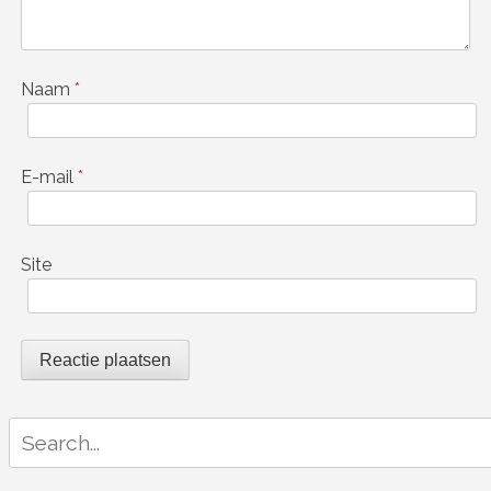
Naam
*
E-mail
*
Site
Search
for: