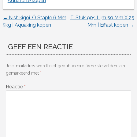
Aquaforte kopen
←
Nishikigoi-Ô Staple 6 Mm
T-Stuk 90ş Lijm 50 Mm X 25
Berichtnavigatie
5kg | Aquaking kopen
Mm | Effast kopen
→
GEEF EEN REACTIE
Je e-mailadres wordt niet gepubliceerd.
Vereiste velden zijn
gemarkeerd met
*
Reactie
*