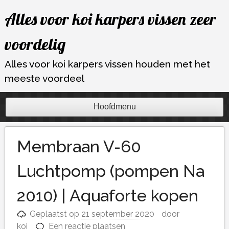
Ga
Alles voor koi karpers vissen zeer
naar
de
voordelig
inhoud
Alles voor koi karpers vissen houden met het
meeste voordeel
Hoofdmenu
Membraan V-60
Luchtpomp (pompen Na
2010) | Aquaforte kopen
Geplaatst op
21 september 2020
door
koi
Een reactie plaatsen