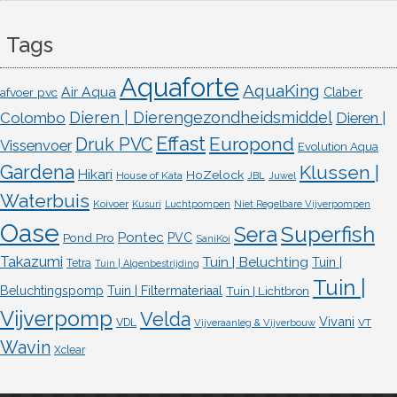
Tags
Aquaforte
AquaKing
Air Aqua
afvoer pvc
Claber
Dieren | Dierengezondheidsmiddel
Colombo
Dieren |
Effast
Europond
Druk PVC
Vissenvoer
Evolution Aqua
Gardena
Klussen |
Hikari
HoZelock
House of Kata
JBL
Juwel
Waterbuis
Koivoer
Kusuri
Luchtpompen
Niet Regelbare Vijverpompen
Oase
Superfish
Sera
Pontec
Pond Pro
PVC
SaniKoi
Takazumi
Tuin | Beluchting
Tuin |
Tetra
Tuin | Algenbestrijding
Tuin |
Beluchtingspomp
Tuin | Filtermateriaal
Tuin | Lichtbron
Vijverpomp
Velda
Vivani
VDL
VT
Vijveraanleg & Vijverbouw
Wavin
Xclear