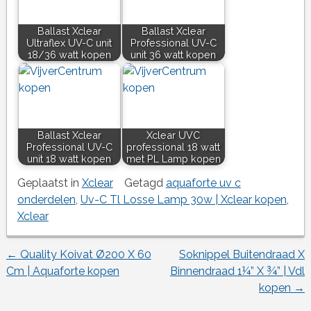
Ballast Xclear
Ballast Xclear
Ultraflex UV-C unit
Professional UV-C
18/36 watt kopen
unit 36 watt kopen
Ballast Xclear
Xclear UVC
Professional UV-C
professional 18 watt
unit 18 watt kopen
met PL Lamp kopen
Geplaatst in
Xclear
Getagd
aquaforte uv c
onderdelen
,
Uv-C Tl Losse Lamp 30w | Xclear kopen
,
Xclear
←
Quality Koivat Ø200 X 60
Soknippel Buitendraad X
Berichtnavigatie
Cm | Aquaforte kopen
Binnendraad 1¼” X ¾” | Vdl
kopen
→