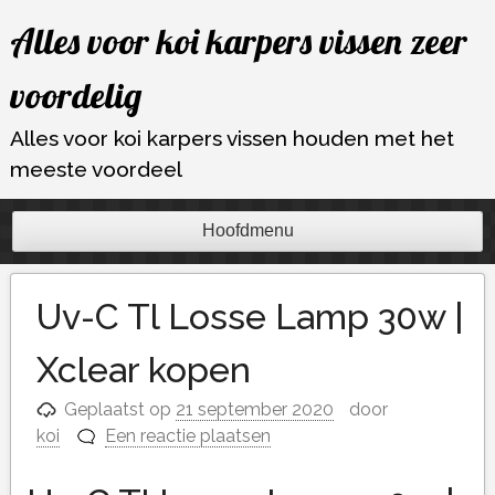
Ga
Alles voor koi karpers vissen zeer
naar
de
voordelig
inhoud
Alles voor koi karpers vissen houden met het
meeste voordeel
Hoofdmenu
Uv-C Tl Losse Lamp 30w |
Xclear kopen
Geplaatst op
21 september 2020
door
koi
Een reactie plaatsen