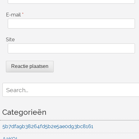
E-mail
*
Site
Search
for:
Categorieën
5b7dfa9b38264fd5b2e5ae0d93bc8161