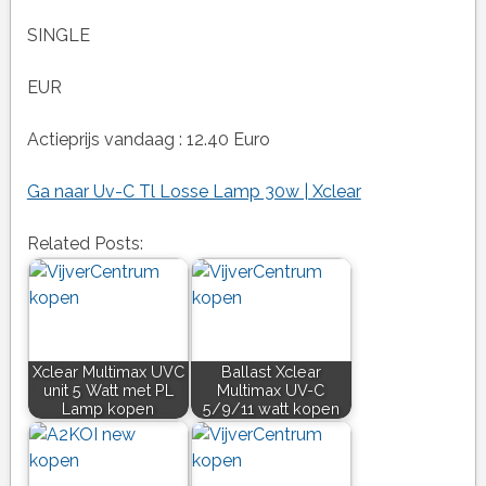
SINGLE
EUR
Actieprijs vandaag : 12.40 Euro
Ga naar Uv-C Tl Losse Lamp 30w | Xclear
Related Posts:
Xclear Multimax UVC
Ballast Xclear
unit 5 Watt met PL
Multimax UV-C
Lamp kopen
5/9/11 watt kopen