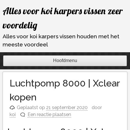
Ga
Alles voor koi karpers vissen zeer
naar
de
voordelig
inhoud
Alles voor koi karpers vissen houden met het
meeste voordeel
Hoofdmenu
Luchtpomp 8000 | Xclear
kopen
Geplaatst op
21 september 2020
door
koi
Een reactie plaatsen