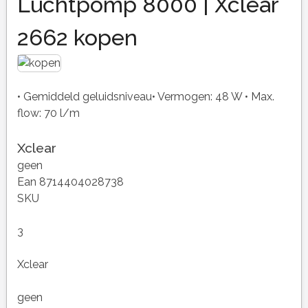
Luchtpomp 8000 | Xclear
2662 kopen
• Gemiddeld geluidsniveau• Vermogen: 48 W • Max.
flow: 70 l/m
Xclear
geen
Ean 8714404028738
SKU
3
Xclear
geen