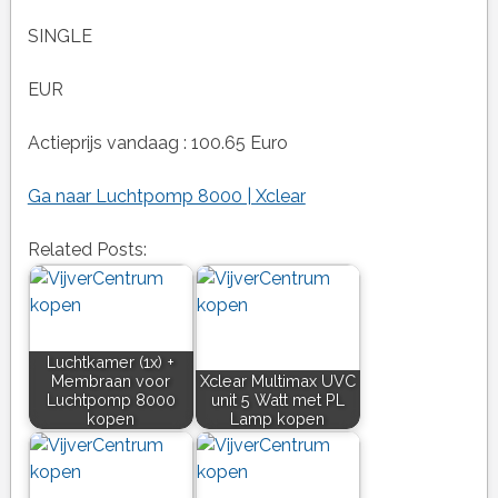
SINGLE
EUR
Actieprijs vandaag : 100.65 Euro
Ga naar Luchtpomp 8000 | Xclear
Related Posts:
Luchtkamer (1x) +
Membraan voor
Xclear Multimax UVC
Luchtpomp 8000
unit 5 Watt met PL
kopen
Lamp kopen