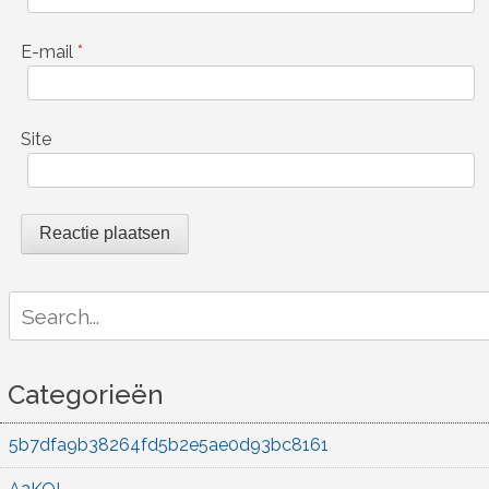
E-mail
*
Site
Search
for:
Categorieën
5b7dfa9b38264fd5b2e5ae0d93bc8161