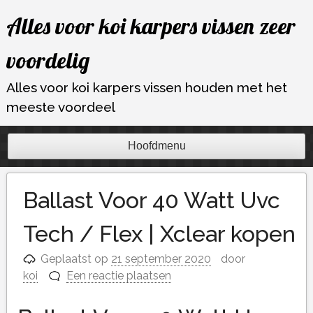
Ga
Alles voor koi karpers vissen zeer
naar
de
voordelig
inhoud
Alles voor koi karpers vissen houden met het
meeste voordeel
Hoofdmenu
Ballast Voor 40 Watt Uvc
Tech / Flex | Xclear kopen
Geplaatst op
21 september 2020
door
koi
Een reactie plaatsen