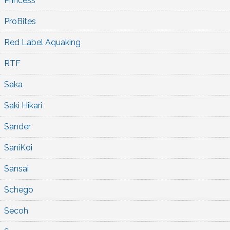
Princess
ProBites
Red Label Aquaking
RTF
Saka
Saki Hikari
Sander
SaniKoi
Sansai
Schego
Secoh