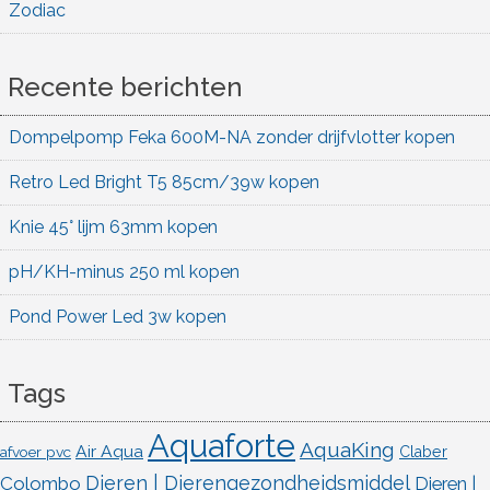
Zodiac
Recente berichten
Dompelpomp Feka 600M-NA zonder drijfvlotter kopen
Retro Led Bright T5 85cm/39w kopen
Knie 45° lijm 63mm kopen
pH/KH-minus 250 ml kopen
Pond Power Led 3w kopen
Tags
Aquaforte
AquaKing
Air Aqua
afvoer pvc
Claber
Dieren | Dierengezondheidsmiddel
Colombo
Dieren |