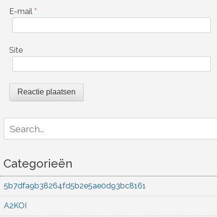
E-mail
*
Site
Search
for:
Categorieën
5b7dfa9b38264fd5b2e5ae0d93bc8161
A2KOI