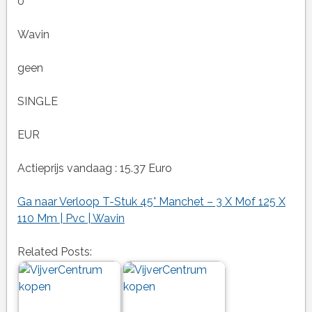
0
Wavin
geen
SINGLE
EUR
Actieprijs vandaag : 15.37 Euro
Ga naar Verloop T-Stuk 45° Manchet – 3 X Mof 125 X
110 Mm | Pvc | Wavin
Related Posts: