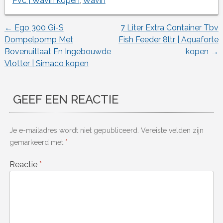
Pvc | Wavin kopen
,
Wavin
←
Ego 300 Gi-S
7 Liter Extra Container Tbv
Berichtnavigatie
Dompelpomp Met
Fish Feeder 8ltr | Aquaforte
Bovenuitlaat En Ingebouwde
kopen
→
Vlotter | Simaco kopen
GEEF EEN REACTIE
Je e-mailadres wordt niet gepubliceerd.
Vereiste velden zijn
gemarkeerd met
*
Reactie
*