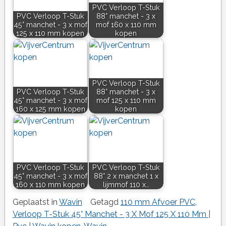
PVC Verloop T-Stuk
PVC Verloop T-Stuk
88° manchet - 3 x
45° manchet - 3 x mof
mof 160 x 110 mm
125 x 110 mm kopen
kopen
PVC Verloop T-Stuk
PVC Verloop T-Stuk
88° manchet - 3 x
45° manchet - 3 x mof
mof 125 x 110 mm
160 x 125 mm kopen
kopen
PVC Verloop T-Stuk
PVC Verloop T-Stuk
45° manchet - 3 x mof
88° 2 x manchet 1 x
160 x 110 mm kopen
lijmmof 110 x…
Geplaatst in
Wavin
Getagd
110 mm Afvoer PVC
,
Verloop T-Stuk 45° Manchet - 3 X Mof 125 X 110 Mm |