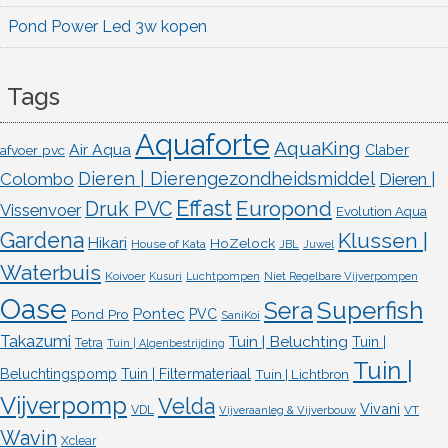
Pond Power Led 3w kopen
Tags
Aquaforte
AquaKing
Air Aqua
afvoer pvc
Claber
Dieren | Dierengezondheidsmiddel
Colombo
Dieren |
Effast
Europond
Druk PVC
Vissenvoer
Evolution Aqua
Gardena
Klussen |
Hikari
HoZelock
House of Kata
JBL
Juwel
Waterbuis
Koivoer
Kusuri
Luchtpompen
Niet Regelbare Vijverpompen
Oase
Superfish
Sera
Pontec
Pond Pro
PVC
SaniKoi
Takazumi
Tuin | Beluchting
Tuin |
Tetra
Tuin | Algenbestrijding
Tuin |
Beluchtingspomp
Tuin | Filtermateriaal
Tuin | Lichtbron
Vijverpomp
Velda
Vivani
VDL
VT
Vijveraanleg & Vijverbouw
Wavin
Xclear