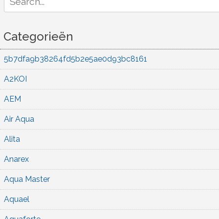
for:
Categorieën
5b7dfa9b38264fd5b2e5ae0d93bc8161
A2KOI
AEM
Air Aqua
Alita
Anarex
Aqua Master
Aquael