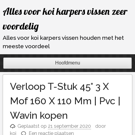
Ga
Alles voor koi karpers vissen zeer
naar
de
voordelig
inhoud
Alles voor koi karpers vissen houden met het
meeste voordeel
Hoofdmenu
Verloop T-Stuk 45° 3 X
Mof 160 X 110 Mm | Pvc |
Wavin kopen
Geplaatst op
21 september 2020
door
koi
Een reactie plaatsen