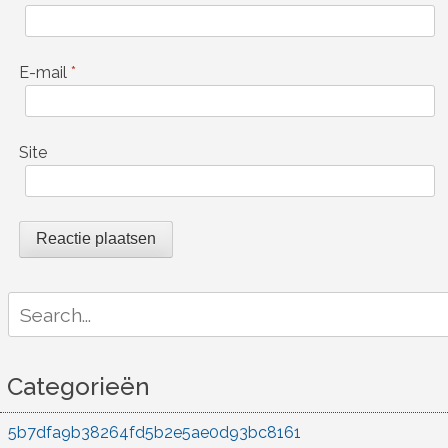
E-mail
*
Site
Search
for:
Categorieën
5b7dfa9b38264fd5b2e5ae0d93bc8161