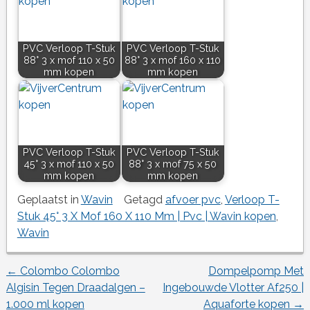
PVC Verloop T-Stuk
PVC Verloop T-Stuk
88° 3 x mof 110 x 50
88° 3 x mof 160 x 110
mm kopen
mm kopen
PVC Verloop T-Stuk
PVC Verloop T-Stuk
45° 3 x mof 110 x 50
88° 3 x mof 75 x 50
mm kopen
mm kopen
Geplaatst in
Wavin
Getagd
afvoer pvc
,
Verloop T-
Stuk 45° 3 X Mof 160 X 110 Mm | Pvc | Wavin kopen
,
Wavin
←
Colombo Colombo
Dompelpomp Met
Berichtnavigatie
Algisin Tegen Draadalgen –
Ingebouwde Vlotter Af250 |
1.000 ml kopen
Aquaforte kopen
→