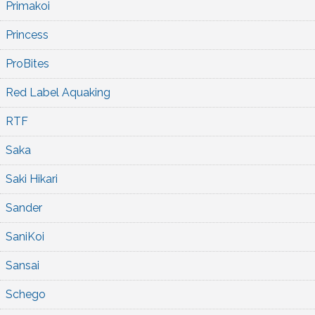
Primakoi
Princess
ProBites
Red Label Aquaking
RTF
Saka
Saki Hikari
Sander
SaniKoi
Sansai
Schego