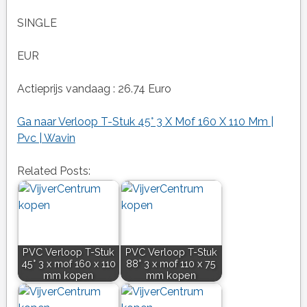
SINGLE
EUR
Actieprijs vandaag : 26.74 Euro
Ga naar Verloop T-Stuk 45° 3 X Mof 160 X 110 Mm |
Pvc | Wavin
Related Posts:
PVC Verloop T-Stuk
PVC Verloop T-Stuk
45° 3 x mof 160 x 110
88° 3 x mof 110 x 75
mm kopen
mm kopen