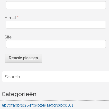
E-mail
*
Site
Search
for:
Categorieën
5b7dfa9b38264fd5b2e5ae0d93bc8161