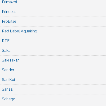
Primakoi
Princess
ProBites
Red Label Aquaking
RTF
Saka
Saki Hikari
Sander
SaniKoi
Sansai
Schego