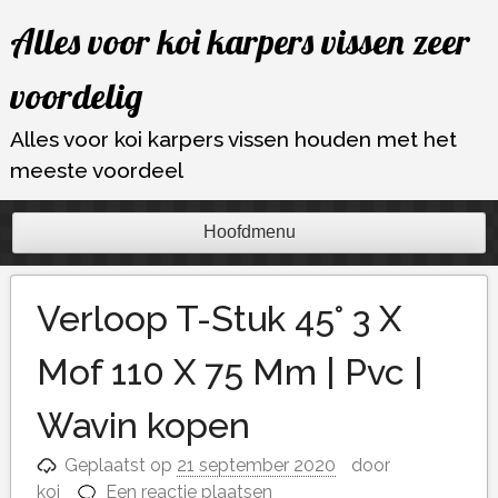
Ga
Alles voor koi karpers vissen zeer
naar
de
voordelig
inhoud
Alles voor koi karpers vissen houden met het
meeste voordeel
Hoofdmenu
Verloop T-Stuk 45° 3 X
Mof 110 X 75 Mm | Pvc |
Wavin kopen
Geplaatst op
21 september 2020
door
koi
Een reactie plaatsen