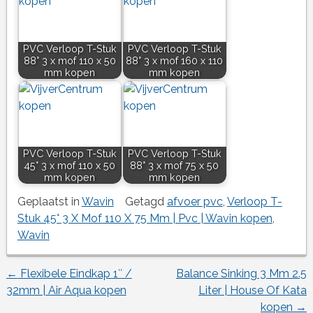
PVC Verloop T-Stuk
PVC Verloop T-Stuk
88° 3 x mof 110 x 50
88° 3 x mof 160 x 110
mm kopen
mm kopen
PVC Verloop T-Stuk
PVC Verloop T-Stuk
45° 3 x mof 110 x 50
88° 3 x mof 75 x 50
mm kopen
mm kopen
Geplaatst in
Wavin
Getagd
afvoer pvc
,
Verloop T-
Stuk 45° 3 X Mof 110 X 75 Mm | Pvc | Wavin kopen
,
Wavin
←
Flexibele Eindkap 1″ /
Balance Sinking 3 Mm 2.5
Berichtnavigatie
32mm | Air Aqua kopen
Liter | House Of Kata
kopen
→