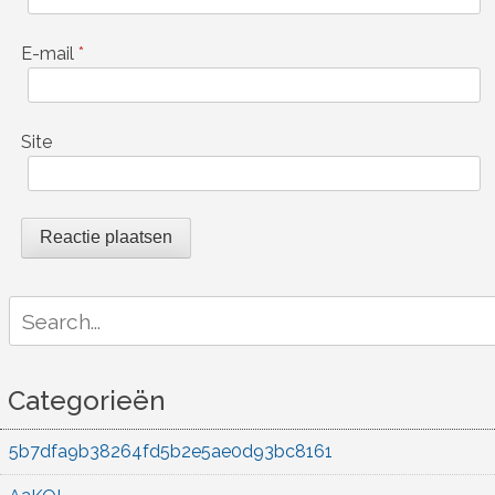
E-mail
*
Site
Search
for:
Categorieën
5b7dfa9b38264fd5b2e5ae0d93bc8161