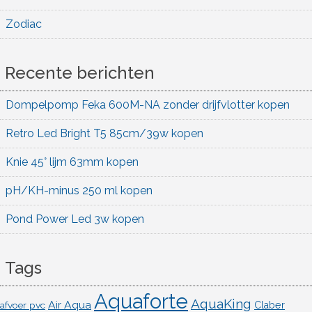
Zodiac
Recente berichten
Dompelpomp Feka 600M-NA zonder drijfvlotter kopen
Retro Led Bright T5 85cm/39w kopen
Knie 45° lijm 63mm kopen
pH/KH-minus 250 ml kopen
Pond Power Led 3w kopen
Tags
Aquaforte
AquaKing
Air Aqua
afvoer pvc
Claber