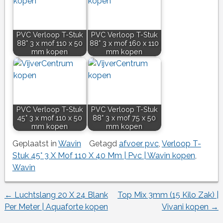
PVC Verloop T-Stuk
PVC Verloop T-Stuk
88° 3 x mof 110 x 50
88° 3 x mof 160 x 110
mm kopen
mm kopen
PVC Verloop T-Stuk
PVC Verloop T-Stuk
45° 3 x mof 110 x 50
88° 3 x mof 75 x 50
mm kopen
mm kopen
Geplaatst in
Wavin
Getagd
afvoer pvc
,
Verloop T-
Stuk 45° 3 X Mof 110 X 40 Mm | Pvc | Wavin kopen
,
Wavin
←
Luchtslang 20 X 24 Blank
Top Mix 3mm (15 Kilo Zak) |
Berichtnavigatie
Per Meter | Aquaforte kopen
Vivani kopen
→