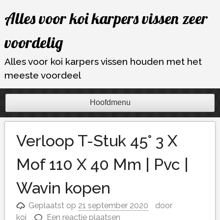
Ga
Alles voor koi karpers vissen zeer
naar
de
voordelig
inhoud
Alles voor koi karpers vissen houden met het
meeste voordeel
Hoofdmenu
Verloop T-Stuk 45° 3 X
Mof 110 X 40 Mm | Pvc |
Wavin kopen
Geplaatst op
21 september 2020
door
koi
Een reactie plaatsen