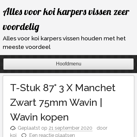
Ga
Alles voor koi karpers vissen zeer
naar
de
voordelig
inhoud
Alles voor koi karpers vissen houden met het
meeste voordeel
Hoofdmenu
T-Stuk 87° 3 X Manchet
Zwart 75mm Wavin |
Wavin kopen
Geplaatst op
21 september 2020
door
koi
Een reactie plaatsen