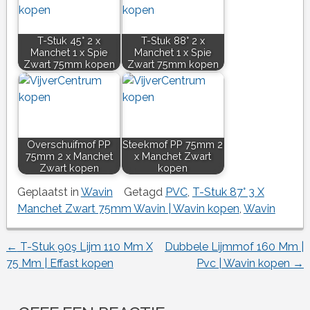
T-Stuk 45° 2 x
T-Stuk 88° 2 x
Manchet 1 x Spie
Manchet 1 x Spie
Zwart 75mm kopen
Zwart 75mm kopen
Overschuifmof PP
Steekmof PP 75mm 2
75mm 2 x Manchet
x Manchet Zwart
Zwart kopen
kopen
Geplaatst in
Wavin
Getagd
PVC
,
T-Stuk 87° 3 X
Manchet Zwart 75mm Wavin | Wavin kopen
,
Wavin
←
T-Stuk 90ş Lijm 110 Mm X
Dubbele Lijmmof 160 Mm |
Berichtnavigatie
75 Mm | Effast kopen
Pvc | Wavin kopen
→