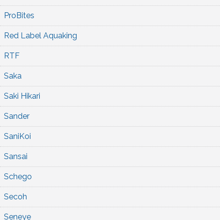
ProBites
Red Label Aquaking
RTF
Saka
Saki Hikari
Sander
SaniKoi
Sansai
Schego
Secoh
Seneye