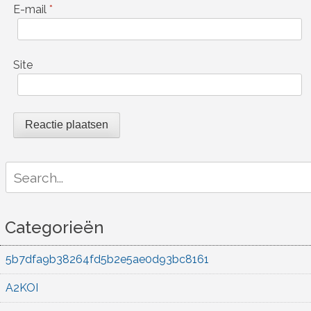
E-mail
*
Site
Search
for:
Categorieën
5b7dfa9b38264fd5b2e5ae0d93bc8161
A2KOI