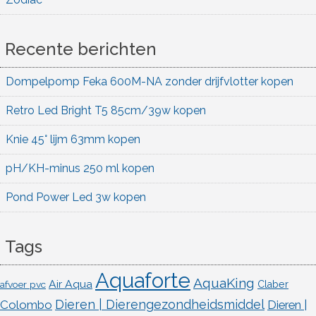
Recente berichten
Dompelpomp Feka 600M-NA zonder drijfvlotter kopen
Retro Led Bright T5 85cm/39w kopen
Knie 45° lijm 63mm kopen
pH/KH-minus 250 ml kopen
Pond Power Led 3w kopen
Tags
Aquaforte
AquaKing
Air Aqua
afvoer pvc
Claber
Dieren | Dierengezondheidsmiddel
Colombo
Dieren |