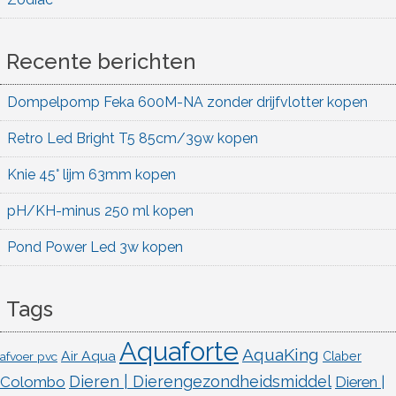
Recente berichten
Dompelpomp Feka 600M-NA zonder drijfvlotter kopen
Retro Led Bright T5 85cm/39w kopen
Knie 45° lijm 63mm kopen
pH/KH-minus 250 ml kopen
Pond Power Led 3w kopen
Tags
Aquaforte
AquaKing
Air Aqua
afvoer pvc
Claber
Dieren | Dierengezondheidsmiddel
Colombo
Dieren |