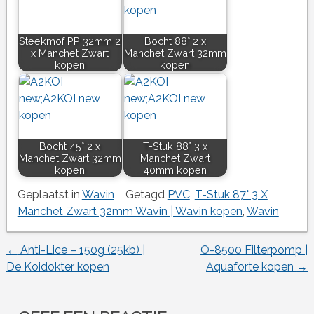
Steekmof PP 32mm 2
Bocht 88° 2 x
x Manchet Zwart
Manchet Zwart 32mm
kopen
kopen
Bocht 45° 2 x
T-Stuk 88° 3 x
Manchet Zwart 32mm
Manchet Zwart
kopen
40mm kopen
Geplaatst in
Wavin
Getagd
PVC
,
T-Stuk 87° 3 X
Manchet Zwart 32mm Wavin | Wavin kopen
,
Wavin
←
Anti-Lice – 150g (25kb) |
O-8500 Filterpomp |
Berichtnavigatie
De Koidokter kopen
Aquaforte kopen
→