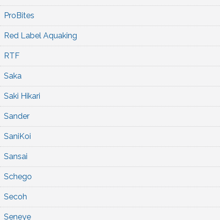
ProBites
Red Label Aquaking
RTF
Saka
Saki Hikari
Sander
SaniKoi
Sansai
Schego
Secoh
Seneye