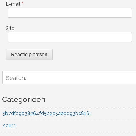
E-mail
*
Site
Search
for:
Categorieën
5b7dfa9b38264fd5b2e5ae0d93bc8161
A2KOI