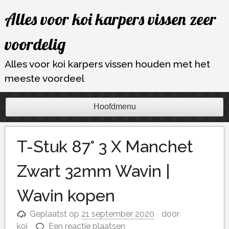
Ga
Alles voor koi karpers vissen zeer
naar
de
voordelig
inhoud
Alles voor koi karpers vissen houden met het
meeste voordeel
Hoofdmenu
T-Stuk 87° 3 X Manchet
Zwart 32mm Wavin |
Wavin kopen
Geplaatst op
21 september 2020
door
koi
Een reactie plaatsen