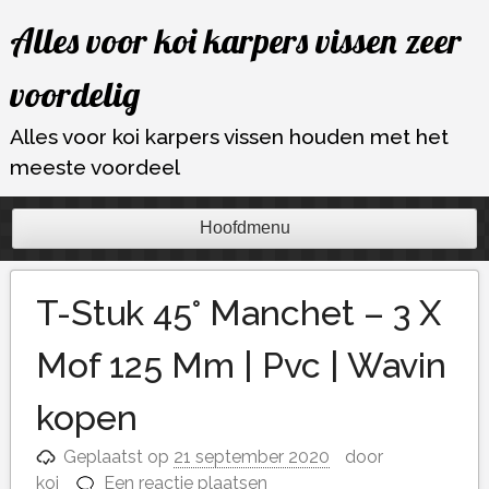
Ga
Alles voor koi karpers vissen zeer
naar
de
voordelig
inhoud
Alles voor koi karpers vissen houden met het
meeste voordeel
Hoofdmenu
T-Stuk 45° Manchet – 3 X
Mof 125 Mm | Pvc | Wavin
kopen
Geplaatst op
21 september 2020
door
koi
Een reactie plaatsen