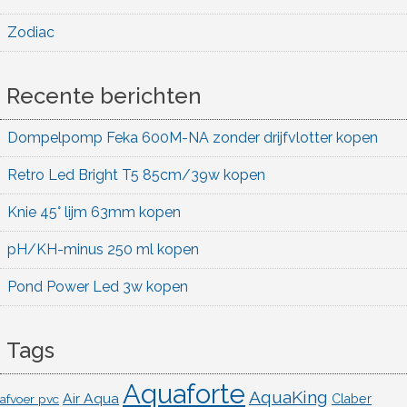
Zodiac
Recente berichten
Dompelpomp Feka 600M-NA zonder drijfvlotter kopen
Retro Led Bright T5 85cm/39w kopen
Knie 45° lijm 63mm kopen
pH/KH-minus 250 ml kopen
Pond Power Led 3w kopen
Tags
Aquaforte
AquaKing
Air Aqua
afvoer pvc
Claber