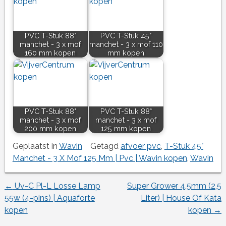
PVC T-Stuk 88°
PVC T-Stuk 45°
manchet - 3 x mof
manchet - 3 x mof 110
160 mm kopen
mm kopen
PVC T-Stuk 88°
PVC T-Stuk 88°
manchet - 3 x mof
manchet - 3 x mof
200 mm kopen
125 mm kopen
Geplaatst in
Wavin
Getagd
afvoer pvc
,
T-Stuk 45°
Manchet - 3 X Mof 125 Mm | Pvc | Wavin kopen
,
Wavin
←
Uv-C Pl-L Losse Lamp
Super Grower 4,5mm (2,5
Berichtnavigatie
55w (4-pins) | Aquaforte
Liter) | House Of Kata
kopen
kopen
→