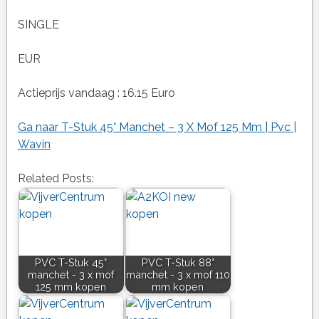
SINGLE
EUR
Actieprijs vandaag : 16.15 Euro
Ga naar T-Stuk 45° Manchet – 3 X Mof 125 Mm | Pvc |
Wavin
Related Posts:
PVC T-Stuk 45°
PVC T-Stuk 88°
manchet - 3 x mof
manchet - 3 x mof 110
125 mm kopen
mm kopen