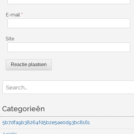
E-mail
*
Site
Search
for:
Categorieën
5b7dfa9b38264fd5b2e5ae0d93bc8161