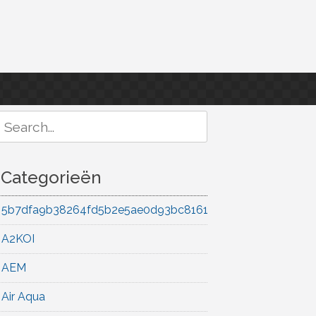
Search
or:
Categorieën
5b7dfa9b38264fd5b2e5ae0d93bc8161
A2KOI
AEM
Air Aqua