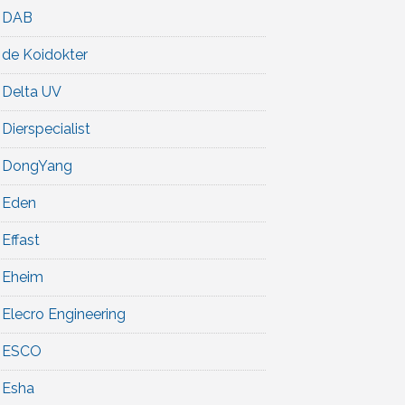
DAB
de Koidokter
Delta UV
Dierspecialist
DongYang
Eden
Effast
Eheim
Elecro Engineering
ESCO
Esha