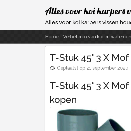
Ga
Alles voor koi karpers 
naar
de
Alles voor koi karpers vissen h
inhoud
Home
Verbeteren van koi en watercon
T-Stuk 45° 3 X Mo
Geplaatst op
21 september 2020
T-Stuk 45° 3 X Mo
kopen