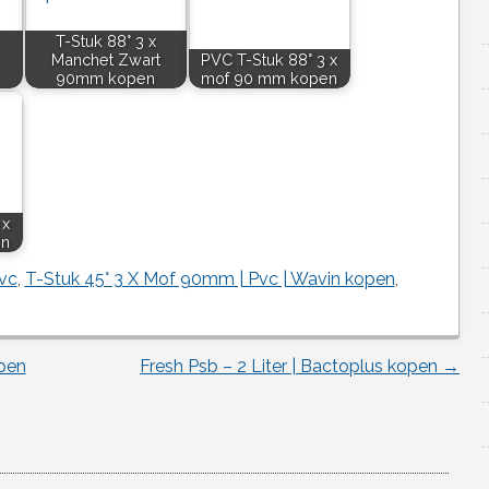
T-Stuk 88° 3 x
Manchet Zwart
PVC T-Stuk 88° 3 x
90mm kopen
mof 90 mm kopen
 x
en
vc
,
T-Stuk 45° 3 X Mof 90mm | Pvc | Wavin kopen
,
pen
Fresh Psb – 2 Liter | Bactoplus kopen
→