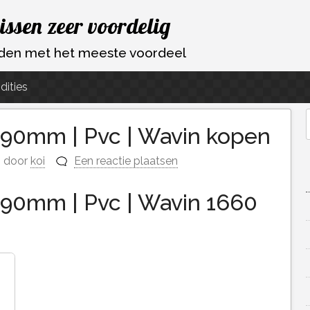
vissen zeer voordelig
ouden met het meeste voordeel
dities
f 90mm | Pvc | Wavin kopen
f
door
koi
Een reactie plaatsen
f 90mm | Pvc | Wavin 1660