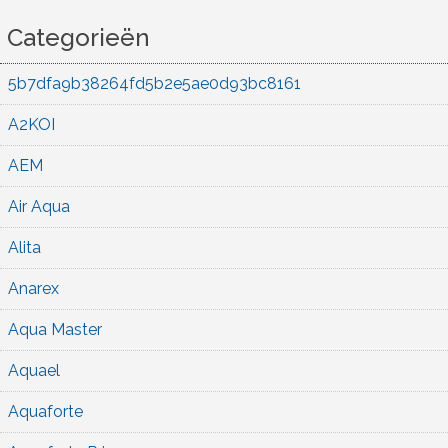
Categorieën
5b7dfa9b38264fd5b2e5ae0d93bc8161
A2KOI
AEM
Air Aqua
Alita
Anarex
Aqua Master
Aquael
Aquaforte