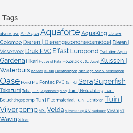
Tags
Aquaforte
AquaKing
Air Aqua
afvoer pvc
Claber
Dieren | Dierengezondheidsmiddel
Colombo
Dieren |
Effast
Europond
Druk PVC
Vissenvoer
Evolution Aqua
Gardena
Klussen |
Hikari
HoZelock
House of Kata
JBL
Juwel
Waterbuis
Koivoer
Kusuri
Luchtpompen
Niet Regelbare Vijverpompen
Oase
Superfish
Sera
Pontec
Pond Pro
PVC
SaniKoi
Takazumi
Tuin | Beluchting
Tuin |
Tetra
Tuin | Algenbestrijding
Tuin |
Beluchtingspomp
Tuin | Filtermateriaal
Tuin | Lichtbron
Vijverpomp
Velda
Vivani
VDL
VT
Vijveraanleg & Vijverbouw
Wavin
Xclear