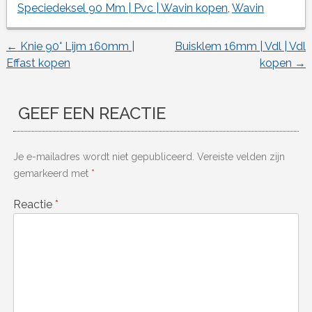
Speciedeksel 90 Mm | Pvc | Wavin kopen
,
Wavin
←
Knie 90° Lijm 160mm |
Buisklem 16mm | Vdl | Vdl
Berichtnavigatie
Effast kopen
kopen
→
GEEF EEN REACTIE
Je e-mailadres wordt niet gepubliceerd.
Vereiste velden zijn
gemarkeerd met
*
Reactie
*