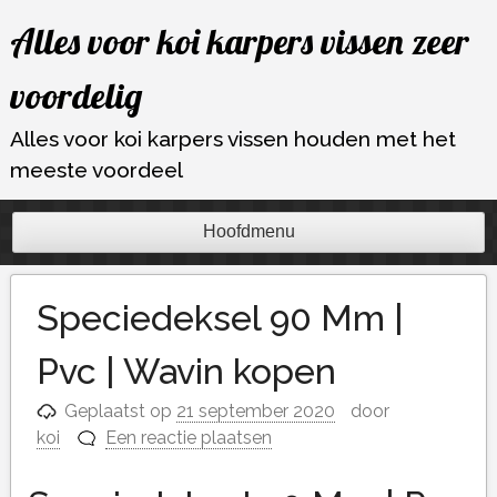
Ga
Alles voor koi karpers vissen zeer
naar
de
voordelig
inhoud
Alles voor koi karpers vissen houden met het
meeste voordeel
Hoofdmenu
Speciedeksel 90 Mm |
Pvc | Wavin kopen
Geplaatst op
21 september 2020
door
koi
Een reactie plaatsen