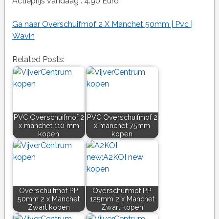
Actieprijs vandaag : 4.90 Euro
Ga naar Overschuifmof 2 X Manchet 50mm | Pvc |
Wavin
Related Posts:
PVC Overschuifmof 2
PVC Overschuifmof 2
x manchet 110 mm
x manchet 75mm
kopen
kopen
Overschuifmof PP
Overschuifmof PP
50mm 2 x Manchet
125mm 2 x Manchet
Zwart kopen
Zwart kopen