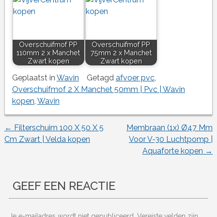
Overschuifmof PP
Overschuifmof PP
110mm 2 x Manchet
75mm 2 x Manchet
Zwart kopen
Zwart kopen
Geplaatst in
Wavin
Getagd
afvoer pvc
,
Overschuifmof 2 X Manchet 50mm | Pvc | Wavin
kopen
,
Wavin
←
Filterschuim 100 X 50 X 5
Membraan (1x) Ø47 Mm
Berichtnavigatie
Cm Zwart | Velda kopen
Voor V-30 Luchtpomp |
Aquaforte kopen
→
GEEF EEN REACTIE
Je e-mailadres wordt niet gepubliceerd.
Vereiste velden zijn