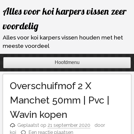
Ga
Alles voor koi karpers vissen zeer
naar
de
voordelig
inhoud
Alles voor koi karpers vissen houden met het
meeste voordeel
Hoofdmenu
Overschuifmof 2 X
Manchet 50mm | Pvc |
Wavin kopen
Geplaatst op
21 september 2020
door
koi
Een reactie plaatsen