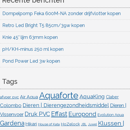
Recente berichten
Dompelpomp Feka 600M-NA zonder drijfvlotter kopen
Retro Led Bright T5 85cm/39w kopen
Knie 45° lijm 63mm kopen
pH/KH-minus 250 ml kopen
Pond Power Led 3w kopen
Tags
Aquaforte
AquaKing
Air Aqua
afvoer pvc
Claber
Dieren | Dierengezondheidsmiddel
Colombo
Dieren |
Effast
Europond
Druk PVC
Vissenvoer
Evolution Aqua
Gardena
Klussen |
Hikari
HoZelock
House of Kata
JBL
Juwel