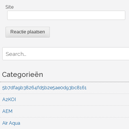
Site
Search
for:
Categorieën
5b7dfa9b38264fd5b2e5ae0d93bc8161
A2KOI
AEM
Air Aqua