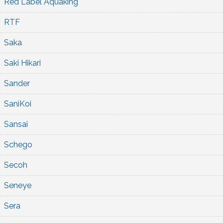
Red Label Aquaking
RTF
Saka
Saki Hikari
Sander
SaniKoi
Sansai
Schego
Secoh
Seneye
Sera