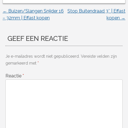
←
Buizen/Slangen Snijder 16
Stop Buitendraad 3″ | Effast
Berichtnavigatie
– 32mm | Effast kopen
kopen
→
GEEF EEN REACTIE
Je e-mailadres wordt niet gepubliceerd.
Vereiste velden zijn
gemarkeerd met
*
Reactie
*