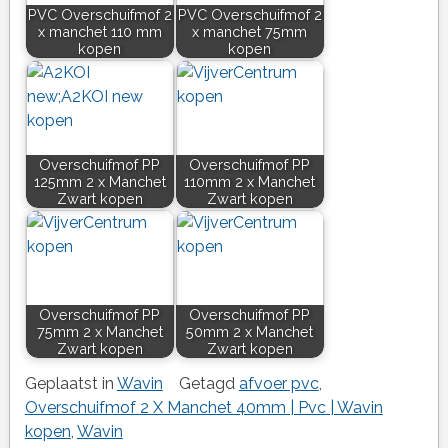
PVC Overschuifmof 2
PVC Overschuifmof 2
x manchet 110 mm
x manchet 75mm
kopen
kopen
Overschuifmof PP
Overschuifmof PP
125mm 2 x Manchet
110mm 2 x Manchet
Zwart kopen
Zwart kopen
Overschuifmof PP
Overschuifmof PP
75mm 2 x Manchet
50mm 2 x Manchet
Zwart kopen
Zwart kopen
Geplaatst in
Wavin
Getagd
afvoer pvc
,
Overschuifmof 2 X Manchet 40mm | Pvc | Wavin
kopen
,
Wavin