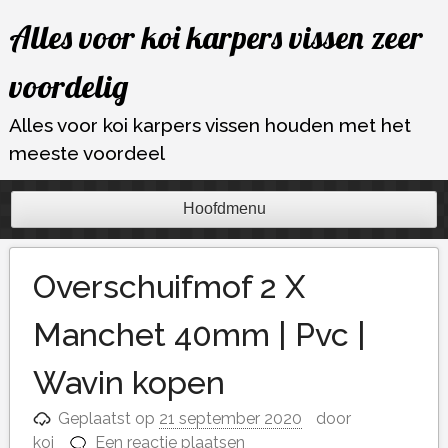
Ga
Alles voor koi karpers vissen zeer
naar
de
voordelig
inhoud
Alles voor koi karpers vissen houden met het
meeste voordeel
Hoofdmenu
Overschuifmof 2 X
Manchet 40mm | Pvc |
Wavin kopen
Geplaatst op
21 september 2020
door
koi
Een reactie plaatsen