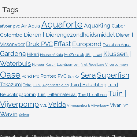
Tags
Aquaforte
AquaKing
Air Aqua
afvoer pvc
Claber
Dieren | Dierengezondheidsmiddel
Colombo
Dieren |
Effast
Europond
Druk PVC
Vissenvoer
Evolution Aqua
Gardena
Klussen |
Hikari
HoZelock
House of Kata
JBL
Juwel
Waterbuis
Koivoer
Kusuri
Luchtpompen
Niet Regelbare Vijverpompen
Oase
Superfish
Sera
Pontec
Pond Pro
PVC
SaniKoi
Takazumi
Tuin | Beluchting
Tuin |
Tetra
Tuin | Algenbestrijding
Tuin |
Beluchtingspomp
Tuin | Filtermateriaal
Tuin | Lichtbron
Vijverpomp
Velda
Vivani
VDL
VT
Vijveraanleg & Vijverbouw
Wavin
Xclear
Copyright 2026 , Alles voor koi karpers vissen zeer voordelig
,
Theme