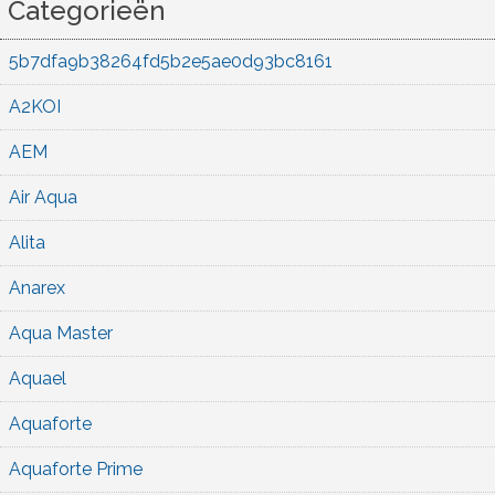
Categorieën
5b7dfa9b38264fd5b2e5ae0d93bc8161
A2KOI
AEM
Air Aqua
Alita
Anarex
Aqua Master
Aquael
Aquaforte
Aquaforte Prime