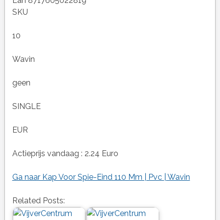
Ean 8717605022819
SKU
10
Wavin
geen
SINGLE
EUR
Actieprijs vandaag : 2.24 Euro
Ga naar Kap Voor Spie-Eind 110 Mm | Pvc | Wavin
Related Posts: