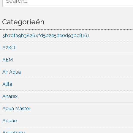
for:
Categorieën
5b7dfa9b38264fd5b2e5ae0d93bc8161
A2KOI
AEM
Air Aqua
Alita
Anarex
Aqua Master
Aquael
Aquaforte