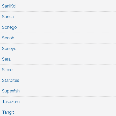
SaniKoi
Sansai
Schego
Secoh
Seneye
Sera
Sicce
Starbites
Superfish
Takazumi
Tangit