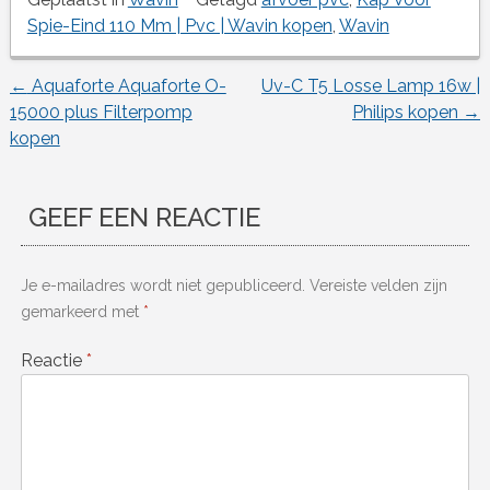
Spie-Eind 110 Mm | Pvc | Wavin kopen
,
Wavin
←
Aquaforte Aquaforte O-
Uv-C T5 Losse Lamp 16w |
Berichtnavigatie
15000 plus Filterpomp
Philips kopen
→
kopen
GEEF EEN REACTIE
Je e-mailadres wordt niet gepubliceerd.
Vereiste velden zijn
gemarkeerd met
*
Reactie
*