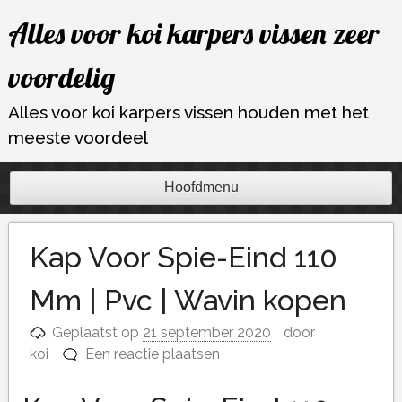
Ga
Alles voor koi karpers vissen zeer
naar
de
voordelig
inhoud
Alles voor koi karpers vissen houden met het
meeste voordeel
Hoofdmenu
Kap Voor Spie-Eind 110
Mm | Pvc | Wavin kopen
Geplaatst op
21 september 2020
door
koi
Een reactie plaatsen