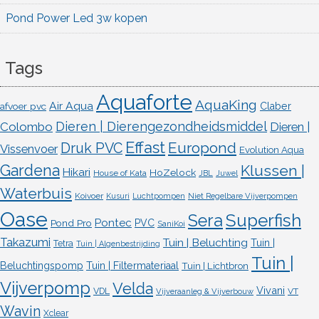
Pond Power Led 3w kopen
Tags
Aquaforte
AquaKing
Air Aqua
afvoer pvc
Claber
Dieren | Dierengezondheidsmiddel
Colombo
Dieren |
Effast
Europond
Druk PVC
Vissenvoer
Evolution Aqua
Gardena
Klussen |
Hikari
HoZelock
House of Kata
JBL
Juwel
Waterbuis
Koivoer
Kusuri
Luchtpompen
Niet Regelbare Vijverpompen
Oase
Superfish
Sera
Pontec
Pond Pro
PVC
SaniKoi
Takazumi
Tuin | Beluchting
Tuin |
Tetra
Tuin | Algenbestrijding
Tuin |
Beluchtingspomp
Tuin | Filtermateriaal
Tuin | Lichtbron
Vijverpomp
Velda
Vivani
VDL
VT
Vijveraanleg & Vijverbouw
Wavin
Xclear