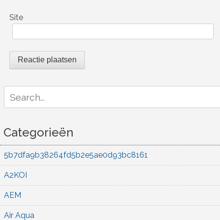
Site
Search
for:
Categorieën
5b7dfa9b38264fd5b2e5ae0d93bc8161
A2KOI
AEM
Air Aqua