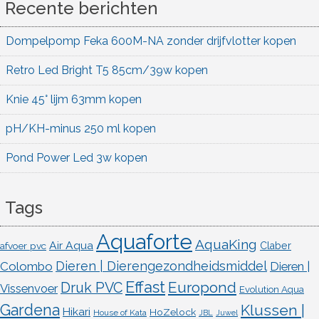
Recente berichten
Dompelpomp Feka 600M-NA zonder drijfvlotter kopen
Retro Led Bright T5 85cm/39w kopen
Knie 45° lijm 63mm kopen
pH/KH-minus 250 ml kopen
Pond Power Led 3w kopen
Tags
Aquaforte
AquaKing
Air Aqua
afvoer pvc
Claber
Dieren | Dierengezondheidsmiddel
Colombo
Dieren |
Effast
Europond
Druk PVC
Vissenvoer
Evolution Aqua
Gardena
Klussen |
Hikari
HoZelock
House of Kata
JBL
Juwel