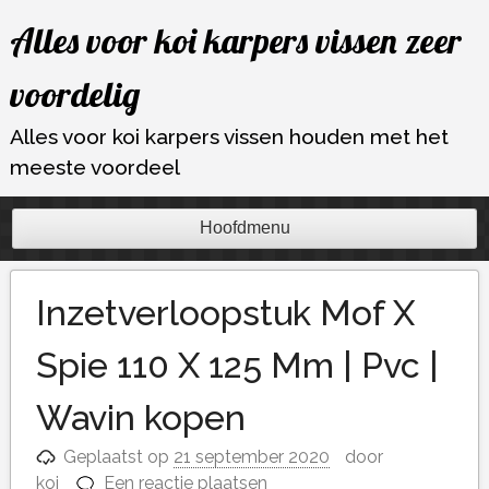
Ga
Alles voor koi karpers vissen zeer
naar
de
voordelig
inhoud
Alles voor koi karpers vissen houden met het
meeste voordeel
Hoofdmenu
Inzetverloopstuk Mof X
Spie 110 X 125 Mm | Pvc |
Wavin kopen
Geplaatst op
21 september 2020
door
koi
Een reactie plaatsen