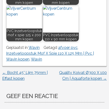
mm kopen
mm kopen
PVC Inzetverloopstuk
mof x spie 125 x 200
PVC Inzetverloopstuk
mm kopen
110 x 90 mm kopen
Geplaatst in
Wavin
Getagd
afvoer pvc
,
Inzetverloopstuk Mof X Spie 110 X 125 Mm | Pvc |
Wavin kopen
,
Wavin
←
Bocht 45° Lijm 75mm |
Quality Koivat Ø300 X 100
Berichtnavigatie
Effast kopen
Cm | Aquaforte kopen
→
GEEF EEN REACTIE