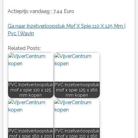
Actieprijs vandaag : 7.44 Euro
Ga naar Inzetverloopstuk Mof X Spie 110 X 125 Mm |
Pvc | Wavin
Related Posts:
PVC Inzetverloopstuk
PVC Inzetverloopstuk
mof x spie 110 x 125
mof x spie 125 x 160
mm kopen
mm kopen
PVC Inzetverloopstuk
PVC Inzetverloopstuk
mof x spie 160 x 200
mof x spie 110 x 160