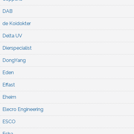
DAB
de Koidokter
Delta UV
Dierspecialist
DongYang
Eden
Effast
Eheim
Elecro Engineering
ESCO
Esha