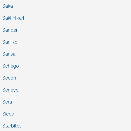
Saka
Saki Hikari
Sander
SaniKoi
Sansai
Schego
Secoh
Seneye
Sera
Sicce
Starbites