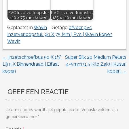
PVC Inzetverloopstuk
PVC Inzetverloopstuk
110 x 75 mm kopen
125 x 110 mm kopen
Geplaatst in
Wavin
Getagd
afvoer pvc
,
Inzetverloopstuk 90 X 75 Mm | Pvc | Wavin kopen
,
Wavin
←
Inzetschroefbus 50 X 1¼”
Super Silk 20 Medium Pellets
Berichtnavigatie
Lijm X Binnendraad | Effast
4-5mm (1,5 Kilo Zak) | Kusuri
kopen
kopen
→
GEEF EEN REACTIE
Je e-mailadres wordt niet gepubliceerd.
Vereiste velden zijn
gemarkeerd met
*