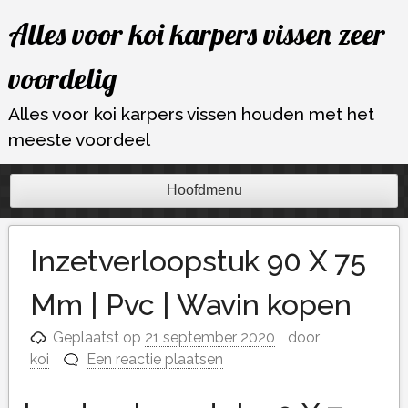
Ga
Alles voor koi karpers vissen zeer
naar
de
voordelig
inhoud
Alles voor koi karpers vissen houden met het
meeste voordeel
Hoofdmenu
Inzetverloopstuk 90 X 75
Mm | Pvc | Wavin kopen
Geplaatst op
21 september 2020
door
koi
Een reactie plaatsen