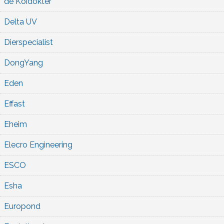
de Koidokter
Delta UV
Dierspecialist
DongYang
Eden
Effast
Eheim
Elecro Engineering
ESCO
Esha
Europond