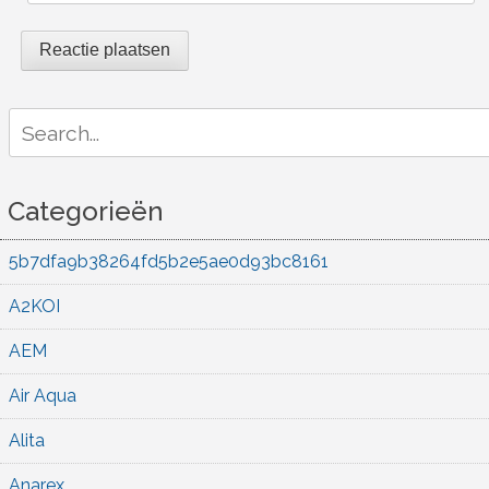
Search
for:
Categorieën
5b7dfa9b38264fd5b2e5ae0d93bc8161
A2KOI
AEM
Air Aqua
Alita
Anarex