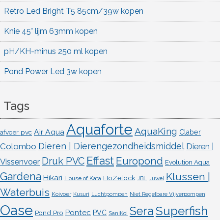
Retro Led Bright T5 85cm/39w kopen
Knie 45° lijm 63mm kopen
pH/KH-minus 250 ml kopen
Pond Power Led 3w kopen
Tags
Aquaforte
AquaKing
Air Aqua
afvoer pvc
Claber
Dieren | Dierengezondheidsmiddel
Colombo
Dieren |
Effast
Europond
Druk PVC
Vissenvoer
Evolution Aqua
Gardena
Klussen |
Hikari
HoZelock
House of Kata
JBL
Juwel
Waterbuis
Koivoer
Kusuri
Luchtpompen
Niet Regelbare Vijverpompen
Oase
Superfish
Sera
Pontec
Pond Pro
PVC
SaniKoi